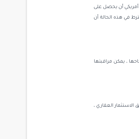
لغ استثماره في هذه الصناديق ما يعادل 500 ألف دولار أمريكي أن يحصل على
اماً من العمر . و لكن يشترط في هذه الحالة أن
حها ، يمكن مراقبتها
الاستثمار العقاري ،