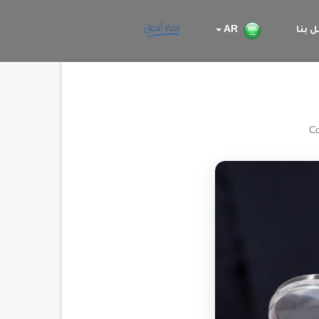
 بنا
AR