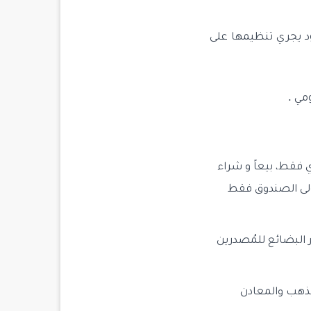
ود يجري تنظيمها على
مي .
 فقط، بيعاً و شراء
ولى الصندوق فقط
البضائع للمُصدرين
لذهب والمعادن