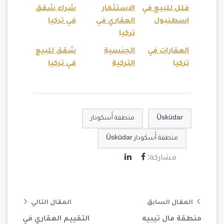
فلل للبيع في
الاستثمار
شراء شقق
اسطنبول
العقاري في
في تركيا
تركيا
العقارات في
الجنسية
شقق للبيع
تركيا
التركية
في تركيا
Üsküdar
منطقة أُسكودار
منطقة أُسكودار Üsküdar
مشاركة:
المقال السابق
المقال التالي
منطقة مال تيبيه
التقييم العقاري في