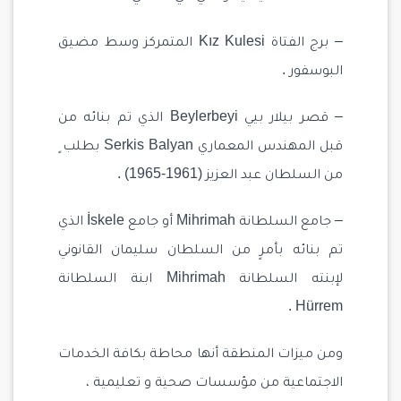
– برج الفتاة Kız Kulesi المتمركز وسط مضيق
البوسفور .
– قصر بيلار بيي Beylerbeyi الذي تم بنائه من
قبل المهندس المعماري Serkis Balyan بطلب ٍ
من السلطان عبد العزيز (1961-1965) .
– جامع السلطانة Mihrimah أو جامع İskele الذي
تم بنائه بأمرٍ من السلطان سليمان القانوني
لإبنته السلطانة Mihrimah ابنة السلطانة
Hürrem .
ومن ميزات المنطقة أنها محاطة بكافة الخدمات
الاجتماعية من مؤسسات صحية و تعليمية ،