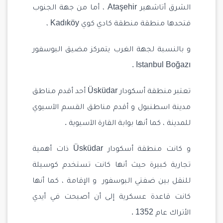
الشرق أتاشهير Ataşehir ، أما من جهة الجنوب
فتحدها منطقة منطقة كادي كوي Kadıköy ،
و بالنسبة لجهة الغرب يتمركز مضيق البوسفور
Istanbul Boğazı .
تعتبر منطقة أسكودار Üsküdar أحد أقدم مناطق
مدينة اسطنبول و أقدم مناطق القسم الآسيوي
للمدينة ، كما أنها بوابة القارة الآسيوية .
و كانت منطقة أسكودار Üsküdar ذات أهمية
تجارية كبيرة حيث أنها كانت تستخدم كوسيلة
للنقل بين ضفتي البوسفور و الإقامة ، كما أنها
كانت قاعدة عسكرية إلى أن أصبحت في أيدي
الأتراك عام 1352 .