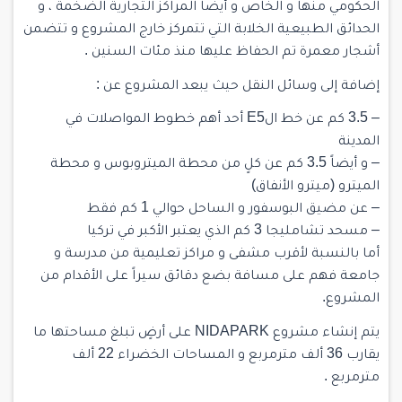
الحكومي منها و الخاص و أيضاً المراكز التجارية الضخمة ، و
الحدائق الطبيعية الخلابة التي تتمركز خارج المشروع و تتضمن
أشجار معمرة تم الحفاظ عليها منذ مئات السنين .
إضافة إلى وسائل النقل حيث يبعد المشروع عن :
– 3.5 كم عن خط الE5 أحد أهم خطوط المواصلات في
المدينة
– و أيضاً 3.5 كم عن كلٍ من محطة الميتروبوس و محطة
الميترو (ميترو الأنفاق)
– عن مضيق البوسفور و الساحل حوالي 1 كم فقط
– مسحد تشامليجا 3 كم الذي يعتبر الأكبر في تركيا
أما بالنسبة لأقرب مشفى و مراكز تعليمية من مدرسة و
جامعة فهم على مسافة بضع دقائق سيراً على الأقدام من
المشروع.
يتم إنشاء مشروع NIDAPARK على أرضٍ تبلغ مساحتها ما
يقارب 36 ألف مترمربع و المساحات الخضراء 22 ألف
مترمربع .