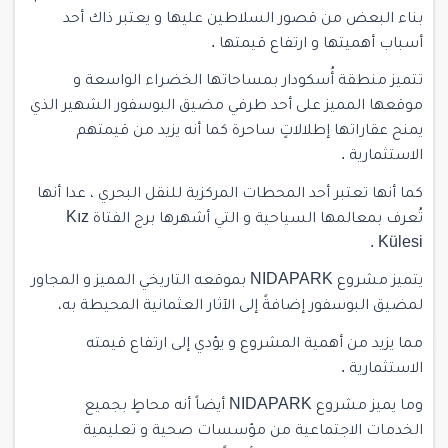
بناء البعض من قصور السلاطين عليها و يعتبر ذاك أحد
أسباب أهميتها و ارتفاع قيمتها .
تتميز منطقة أُسكودار بمساحاتها الخضراء الواسعة و
موقعها المميز على أحد طرفي مضيق البوسفور الشهير الذي
يمنح عقاراتها إطلالاتٍ ساحرة كما أنه يزيد من قيمتهم
الاستثمارية .
كما أنها تعتبر أحد المحطات المركزية للنقل البحري ، عدا أنها
تُعرف بمعالمها السياحية و التي أشهرها برج الفتاة Kız
Külesi .
يتميز مشروع NIDAPARK بموقعه التاريخي المميز و المجاور
لمضيق البوسفور إضافةً إلى الآثار العثمانية المحيطة به،
مما يزيد من أهمية المشروع و يؤدي إلى ارتفاع قيمته
الاستثمارية .
وما يميز مشروع NIDAPARK أيضاً أنه محاطٍ بجميع
الخدمات الاجتماعية من مؤسسات صحية و تعليمية