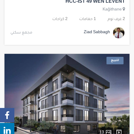
HCC-IST 49 WEN LEVENT
Kağithane
2 غرف نوم
1 حمامات
2 كراجات
Ziad Sabbagh
مجمع سكني
للبيع
13