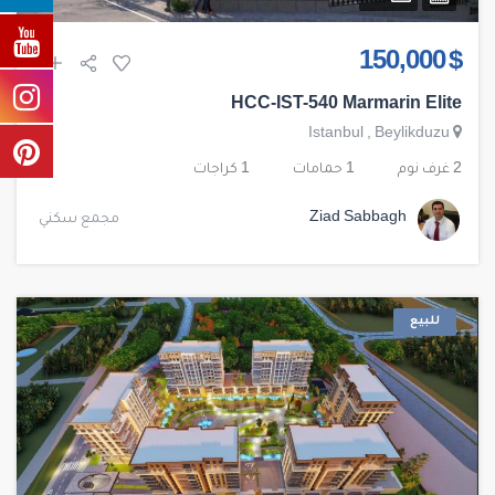
$ 150,000
HCC-IST-540 Marmarin Elite
Istanbul
,
Beylikduzu
2 غرف نوم
1 حمامات
1 كراجات
Ziad Sabbagh
مجمع سكني
للبيع