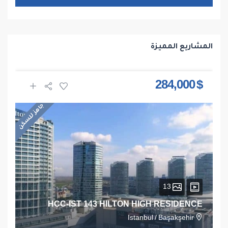
المشاريع المميزة
$ 284,000
جاهز للسكن
13
HCC-IST 143 HILTON HIGH RESIDENCE
Istanbul
/
Başakşehir