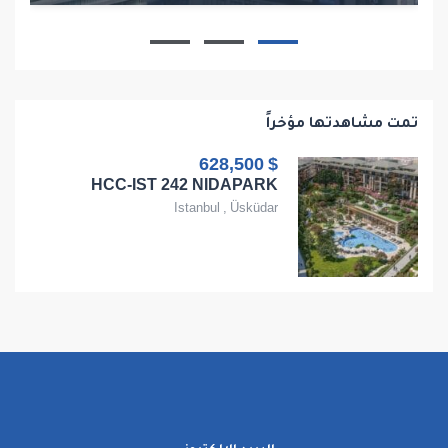
1
1
1
68
تمت مشاهدتها مؤخراً
$ 628,500
HCC-IST 242 NIDAPARK
Istanbul
,
Üsküdar