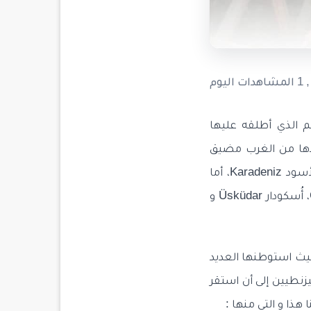
, 1 المشاهدات اليوم
 Beykoz أو كما كانت تُسمى في السابق أميكوس Amikos الاسم الذي أطلقه عليها
دها من الغرب مضيق
البوسفور Istanbul Boğazı، من الشرق منطقة شيلة Şile، من جهة الشمال االبحر الأسود Karadeniz، أما
بالنسبة لجهة الجنوب فيحدها كلٍ من المناطق التالية: منطقة تشكمة كويÇekmeköy، أُسكودار Üsküdar و
ميلاد ، حيث استوطنها العديد
يزنطيين إلى أن استقر
 هذا و التي منها :