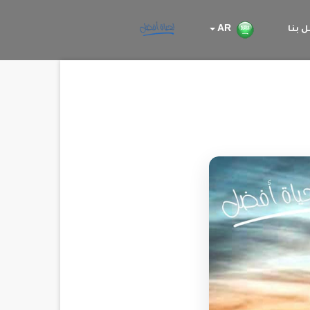
 بنا
AR