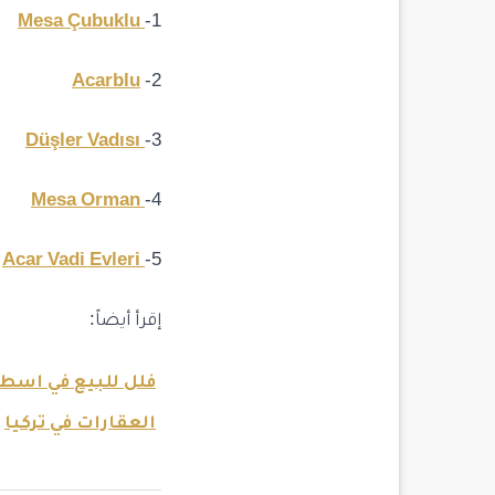
Mesa Çubuklu
1-
Acarblu
2-
Düşler Vadısı
3-
Mesa Orman
4-
Acar Vadi Evleri
5-
إقرأ أيضاً:
فلل للبيع في اسط
العقارات في تركيا