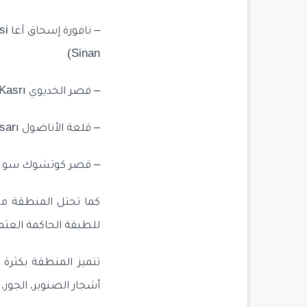
Sinan)
– قصر الخديوي Hidiv Kasrı الذي تم بنائه بأمرٍ من خديوي مصر عباس حلمي باشا
– قلعة الأناضول Anadolu Hisarı التي تم بنائها بأمرٍ من يلديرم بيزيد Yıldırım Bayezid
– قصر كوتشوك سو Küçüksu الذي بُني هدية للسطان محمود الأول
كما تحتل المنطقة مكا
للطبقة الحاكمة العثم
تتميز المنطقة بكثرة 
أشجار الصنوبر، الجوز، 