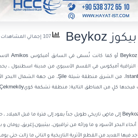
 Beykoz
107 إجمالي المشاهدات
تتمركز منطقة بيكوز
ك التراقية أميكوس في القسم الآسيوي من مدينة اسطنبول ، يح
تستند منطقة بيكوز Beykoz إلى ماضٍ تاريخي طويل جداً يعود إلى فترة ما قبل ال
حاء البحر الأسود و ما ورائه من تراقيون، بيثييون،إغريق، رومان و ب
جد فيها العديد من القطع الأثرية التاريخية و التاتي ما زالت حتى يومنا