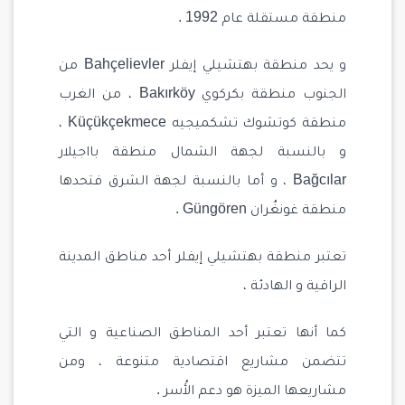
منطقة مستقلة عام 1992 .
و يحد منطقة بهتشيلي إيفلر Bahçelievler من
الجنوب منطقة بكركوي Bakırköy ، من الغرب
منطقة كوتشوك تشكميجيه Küçükçekmece ،
و بالنسبة لجهة الشمال منطقة بااجيلار
Bağcılar ، و أما بالنسبة لجهة الشرق فتحدها
منطقة غونغُران Güngören .
تعتبر منطقة بهتشيلي إيفلر أحد مناطق المدينة
الراقية و الهادئة ،
كما أنها تعتبر أحد المناطق الصناعية و التي
تتضمن مشاريع اقتصادية متنوعة ، ومن
مشاريعها الميزة هو دعم الأُسر .