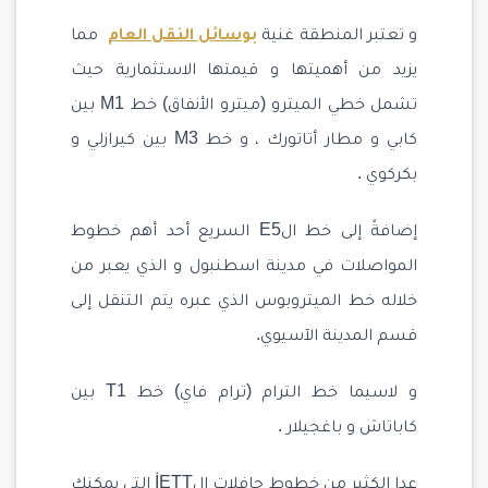
و تعتبر المنطقة غنية
بوسائل النقل العام
مما
يزيد من أهميتها و قيمتها الاستثمارية حيث
تشمل خطي الميترو (ميترو الأنفاق) خط M1 بين
كابي و مطار أتاتورك ، و خط M3 بين كيرازلي و
بكركوي .
إضافةً إلى خط الE5 السريع أحد أهم خطوط
المواصلات في مدينة اسطنبول و الذي يعبر من
خلاله خط الميتروبوس الذي عبره يتم التنقل إلى
قسم المدينة الآسيوي.
و لاسيما خط الترام (ترام فاي) خط T1 بين
كاباتاش و باغجيلار .
عدا الكثير من خطوط حافلات الİETT التي يمكنك