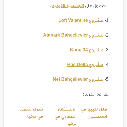
الحصول على
الجنسية التركية
.
1-
مشروع Loft Valentine
2-
مشروع Atapark Bahçelievler
3-
مشروع Karat 34
4-
مشروع Has Delta
5-
مشروع Nef Bahçelievler
لقراءة المزيد :
فلل للبيع في
الاستثمار
شراء شقق
اسطنبول
العقاري في
في تركيا
تركيا