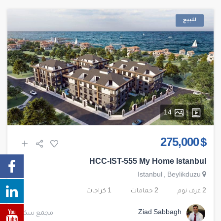
للبيع
14
$ 275,000
HCC-IST-555 My Home Istanbul
Istanbul
,
Beylikduzu
2 غرف نوم
2 حمامات
1 كراجات
Ziad Sabbagh
مجمع سكني