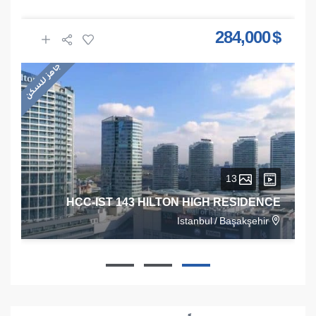
$ 284,000
جاهز للسكن
13
HCC-IST 143 HILTON HIGH RESIDENCE
Istanbul
/
Başakşehir
1
1
1
68