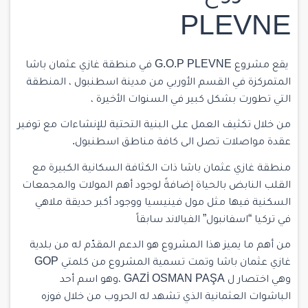
PLEVNE
يقع مشروع G.O.P PLEVNE في منطقة غازي عثمان باشا
المتمركزة في القسم الأوربي من مدينة اسطنبول
،
المنطقة
التي تطورت بشكل كبير في السنوات الأخيرة ،
من خلال تكثيف العمل على البنية التحتية للإنشاءات مع توفير
عقدة مواصلات تصل الى كافة مناطق اسطنبول.
منطقة غازي عثمان باشا ذات الكثافة السكانية الكبيرة مع
القلب النابض بالحياة إضافةً لوجود أهم المولات والمجمعات
السكنية فيها مثل مول
فينيسيا
ووجود أكبر حديقة ملاهي
في تركيا “اسفانبول” الفيالاند سابقاً
من أهم ما يميز هذا المشروع هو الدعم المقدّم له من بلدية
غازي عثمان باشا وتمت تسمية المشروع من كلمتي GOP
وهي اختصار ل GAZİ OSMAN PAŞA ،وهو اسم أحد
الباشوات العثمانية الذي تشهد له الحروب من خلال فوزه