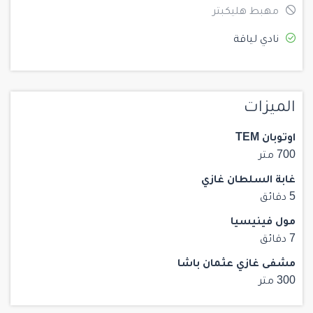
مهبط هليكبتر
نادي لياقة
الميزات
اوتوبان TEM
700 متر
غابة السلطان غازي
5 دقائق
مول فينيسيا
7 دقائق
مشفى غازي عثمان باشا
300 متر