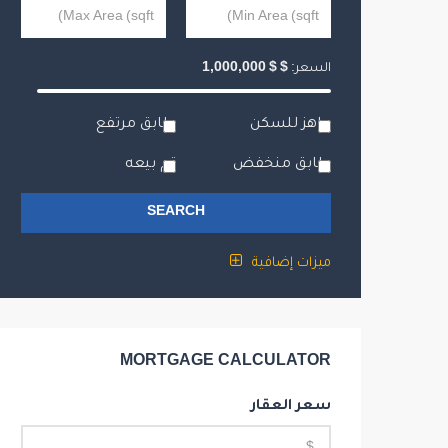
السعر:
$
$
1,000,000
جاهز للسكن
طابق مرتفع
طابق منخفض
تم بيعه
SEARCH
ميزات إضافية
MORTGAGE CALCULATOR
سعر العقار