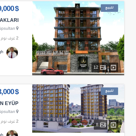
للبيع
$ 299,000
NAKLARI
üpsultan
2 غرف نوم
gh
12
للبيع
$ 273,000
RN EYÜP
üpsultan
2 غرف نوم
8
gh