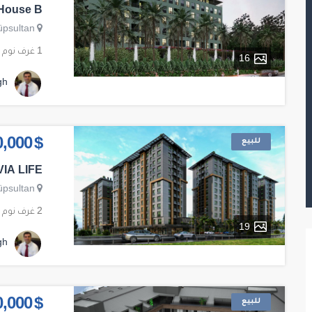
House B
üpsultan
1 غرف نوم
16
gh
للبيع
$ 370,000
VIA LIFE
üpsultan
2 غرف نوم
19
gh
للبيع
$ 350,000