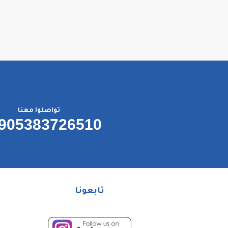
تواصلوا معنا
905383726510
تابعونا