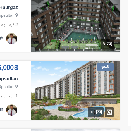
erburgaz
üpsultan
2 غرف نوم
gh
8
للبيع
$ 346,000
üpsultan
üpsultan
1 غرف نوم
gh
16