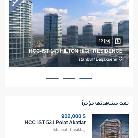
13
HCC-IST 143 HILTON HIGH RESIDENCE
Istanbul
/
Başakşehir
1
1
1
68
تمت مشاهدتها مؤخراً
$ 902,000
HCC-IST-531 Polat Akatlar
Istanbul
,
Beşiktaş