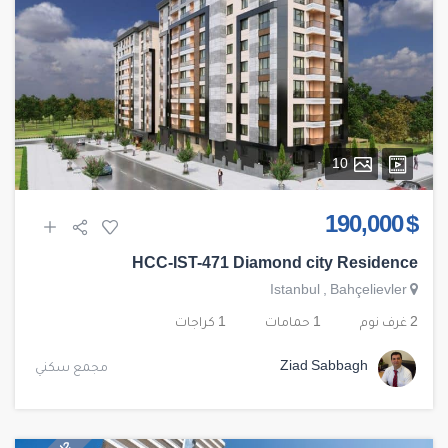
10
$ 190,000
HCC-IST-471 Diamond city Residence
Istanbul
,
Bahçelievler
2 غرف نوم
1 حمامات
1 كراجات
Ziad Sabbagh
مجمع سكني