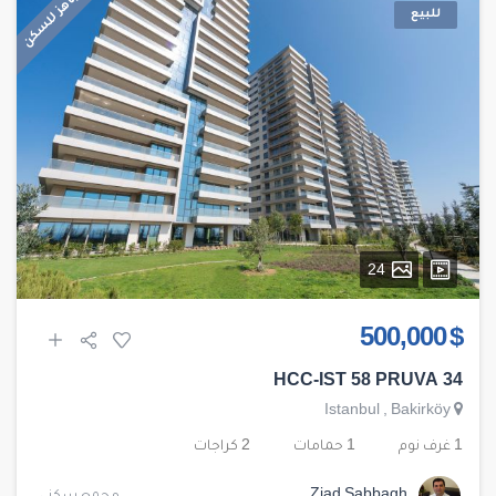
جاهز للسكن
للبيع
24
$ 500,000
HCC-IST 58 PRUVA 34
Istanbul
,
Bakirköy
1 غرف نوم
1 حمامات
2 كراجات
Ziad Sabbagh