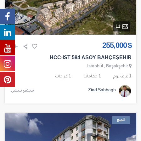
11
$ 255,000
HCC-IST 584 ASOY BAHÇEŞEHIR
Istanbul
,
Başakşehir
1 غرف نوم
1 حمامات
1 كراجات
Ziad Sabbagh
مجمع سكني
للبيع