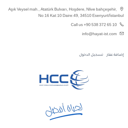
Aşık Veysel mah., Atatürk Bulvarı, Hoşdere, Nlive bahçeşehir,
No:16 Kat:10 Daire:49, 34510 Esenyurt/İstanbul
Call us +90 538 372 65 10
info@hayat-ist.com
إضافة عقار
تسجيل الدخول