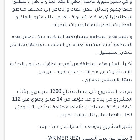
و هي تتميز بحيوية فائقة ، فهي لا تهدأ ليلاً و لا نهاراً . تنطلق
منها جميع وسائل النقل العام و الخاص إلى مختلف مناطق
اسطنبول الأوروبية و الآسيوية ، بما في ذلك مترو الأنفاق و
القطارات الكهربائية و العبارات البحرية .
و تتميز هذه المنطقة بمشاريعها السكنية حيث تضمن هذه
المنطقة أحياء سكنية بعيدة عن الصخب ، تقطنها نخبة من
سكان إسطنبول .
أخيراً ، تعتبر هذه المنطقة من أهم مناطق اسطنبول الجاذبة
للاستثمارات في مجالات عديدة مجزية ، يبرز من
بينها الاستثمار العقاري .
تم بناء المشروع على مساحة تبلغ 1300 متر مربع. يتألف
المشروع من بناء واحد, مؤلف من 14 طابق يحتوي على 112
شقة سكنية بمساحات وأنماط مختلفة تبدأ من 1+1 وحتى
3+1. بالاضافة الى 10 محلات تجارية.
يتميز المشروع بموقعه الاستراتيجي حيث يبعد:
3 دقائق عن مركز التسوق (AK MERKEZ).