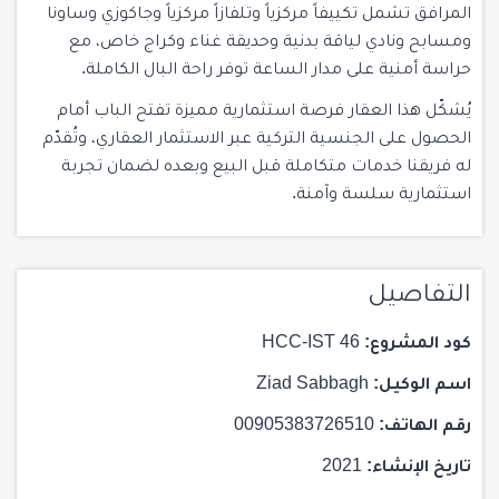
المرافق تشمل تكييفاً مركزياً وتلفازاً مركزياً وجاكوزي وساونا
ومسابح ونادي لياقة بدنية وحديقة غناء وكراج خاص، مع
حراسة أمنية على مدار الساعة توفر راحة البال الكاملة.
يُشكّل هذا العقار فرصة استثمارية مميزة تفتح الباب أمام
الحصول على الجنسية التركية عبر الاستثمار العقاري، وتُقدّم
له فريقنا خدمات متكاملة قبل البيع وبعده لضمان تجربة
استثمارية سلسة وآمنة.
التفاصيل
كود المشروع:
HCC-IST 46
اسم الوكيل:
Ziad Sabbagh
رقم الهاتف:
00905383726510
تاريخ الإنشاء:
2021