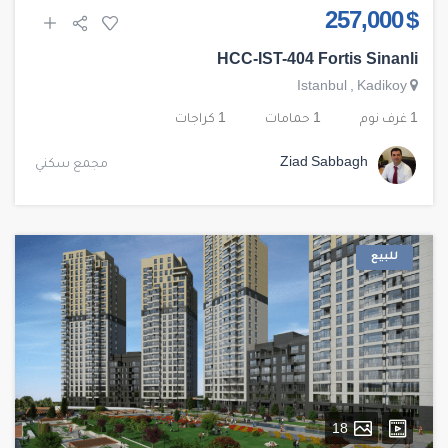
$ 257,000
HCC-IST-404 Fortis Sinanli
Istanbul
,
Kadikoy
1 غرف نوم
1 حمامات
1 كراجات
Ziad Sabbagh
مجمع سكني
للبيع
18