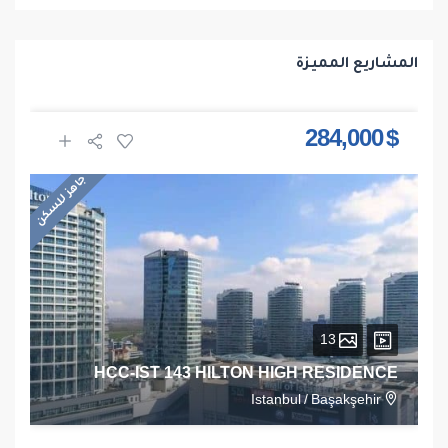
المشاريع المميزة
$ 284,000
جاهز للسكن
13
HCC-IST 143 HILTON HIGH RESIDENCE
Istanbul
/
Başakşehir