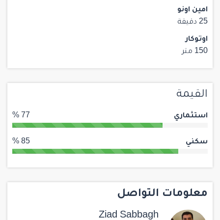
امين اونو
25 دقيقة
اوتوكار
150 متر
القيمة
استثماري
77 %
سكني
85 %
معلومات التواصل
Ziad Sabbagh