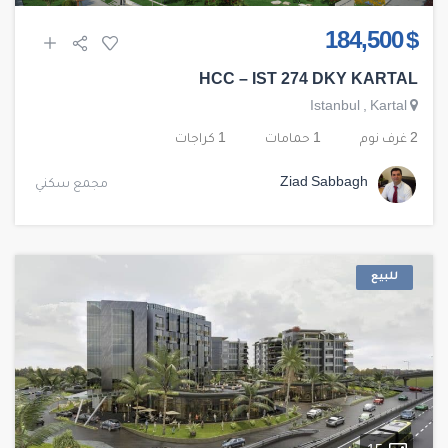
$ 184,500
HCC – IST 274 DKY KARTAL
Istanbul
,
Kartal
2 غرف نوم
1 حمامات
1 كراجات
Ziad Sabbagh
مجمع سكني
للبيع