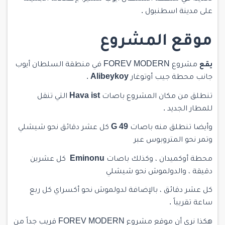
على مدينة اسطنبول .
موقع المشروع
يقع
مشروع FOREV MODERN في منطقة السلطان أيوب
جانب محطة جيب أوتوغار
Alibeykoy
.
تنطلق من مكان المشروع باصات
Hava ist
التي تنقل
للمطار الجديد .
وأيضا تنطلق منه باصات
G 49
كل عشر دقائق نحو شيشلي
وتمر نحو المتروبوس عبر
محطة أوكميدان ، وكذلك باصات
Eminonu
كل عشرين
دقيقة ، والدولموش نحو شيشلي
كل عشر دقائق ، بالإضافة لدولموش نحو أكسراي كل ربع
ساعة تقريباً .
هكذا نرى أن موقع مشروع FOREV MODERN قريب جداً من