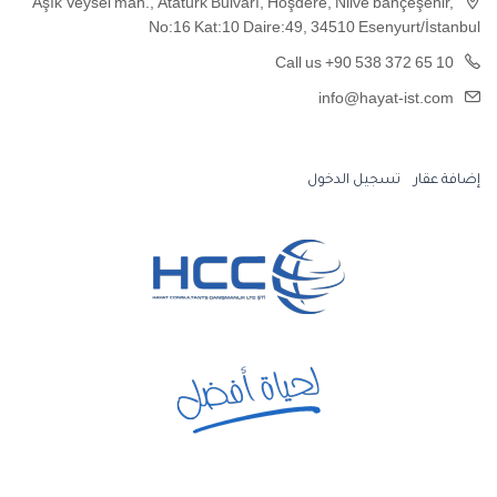
Aşık Veysel mah., Atatürk Bulvarı, Hoşdere, Nlive bahçeşehir,
No:16 Kat:10 Daire:49, 34510 Esenyurt/İstanbul
Call us +90 538 372 65 10
info@hayat-ist.com
إضافة عقار
تسجيل الدخول