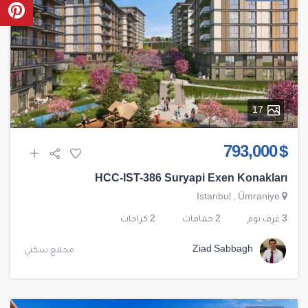
17
$ 793,000
HCC-IST-386 Suryapi Exen Konakları
Istanbul
,
Ümraniye
3 غرف نوم
2 حمامات
2 كراجات
Ziad Sabbagh
مجمع سكني