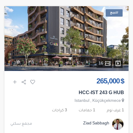
للبيع
16
$ 265,000
HCC-IST 243 G HUB
Istanbul
,
Küçükçekmece
1 غرف نوم
1 حمامات
3 كراجات
Ziad Sabbagh
مجمع سكني