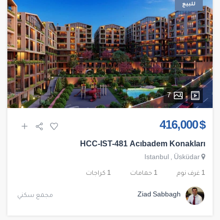
للبيع
7
$ 416,000
HCC-IST-481 Acıbadem Konakları
Istanbul
,
Üsküdar
1 غرف نوم
1 حمامات
1 كراجات
Ziad Sabbagh
مجمع سكني