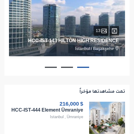
13
HCC-IST 143 HILTON HIGH RESIDENCE
Istanbul
/
Başakşehir
1
1
1
68
تمت مشاهدتها مؤخراً
$ 216,000
HCC-IST-444 Element Ümraniye
Istanbul
,
Ümraniye