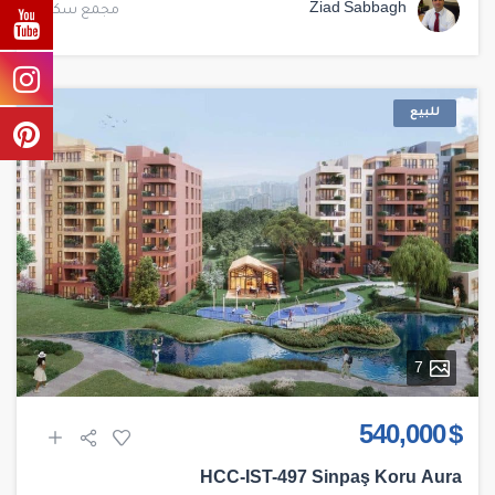
Ziad Sabbagh
مجمع سكني
للبيع
7
$ 540,000
HCC-IST-497 Sinpaş Koru Aura