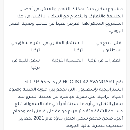
مشروع سكني حيث يمكنك التنعم والعيش في أحضان
الطبيعة والتعارف والاندماج مع السكان الراقيين في هذا
المشروع المجهز لهذا الغرض بعيداً عن صخب وضجة العمل
اليومي.
فلل للبيع في
الاستثمار العقاري في
شراء شقق في
اسطنبول
تركيا
تركيا
العقارات في تركيا
الجنسية التركية
شقق للبيع في
تركيا
يقع HCC-IST 42 AVANGART في منطقة كاغيثانه
الاستراتيجية بإسطنبول، التي تجمع بين حيوية المدينة وهدوء
الحياة الراقية، على مقربة مباشرة من محطة المترو مما
يجعل التنقل في أرجاء المدينة أمراً في غاية السهولة. تبلغ
مساحة الشقة مئة متر مربع موزعة على غرفتي نوم وحمام
أنيق، ضمن مجمع سكني اكتمل بناؤه عام 2021 بمعايير
تشطيب عصرية عالية الجودة.