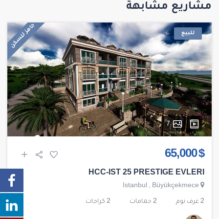
مشاريع مشابهة
جاهز للسكن
للبيع
7
$ 65,000
HCC-IST 25 PRESTIGE EVLERI
Istanbul
,
Büyükçekmece
2 غرف نوم
2 حمامات
2 كراجات