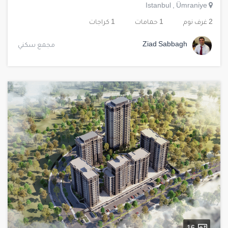
Istanbul
,
Ümraniye
2 غرف نوم
1 حمامات
1 كراجات
Ziad Sabbagh
مجمع سكني