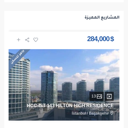
المشاريع المميزة
$ 284,000
جاهز للسكن
13
HCC-IST 143 HILTON HIGH RESIDENCE
Istanbul
/
Başakşehir
1
1
1
68