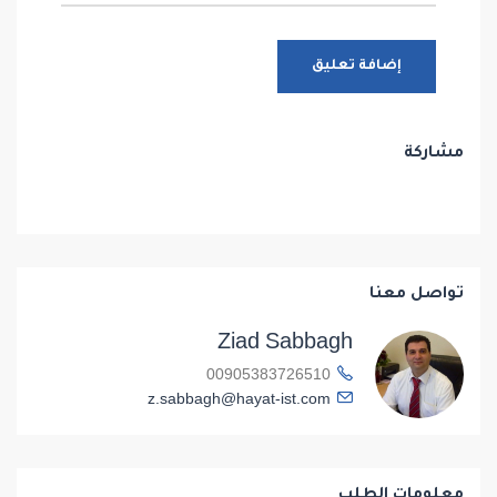
مشاركة
تواصل معنا
Ziad Sabbagh
00905383726510
z.sabbagh@hayat-ist.com
معلومات الطلب