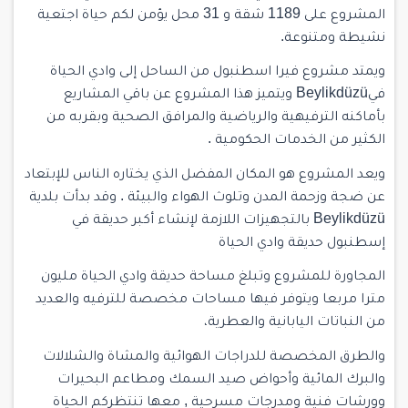
المشروع على 1189 شقة و 31 محل يؤمن لكم حياة اجتعية
نشيطة ومتنوعة.
ويمتد مشروع فيرا اسطنبول من الساحل إلى وادي الحياة
فيBeylikdüzü ويتميز هذا المشروع عن باقي المشاريع
بأماكنه الترفيهية والرياضية والمرافق الصحية وبقربه من
الكثير من الخدمات الحكومية .
ويعد المشروع هو المكان المفضل الذي يختاره الناس للإبتعاد
عن ضجة وزحمة المدن وتلوث الهواء والبيئة . وقد بدأت بلدية
Beylikdüzü بالتجهيزات اللازمة لإنشاء أكبر حديقة في
إسطنبول حديقة وادي الحياة
المجاورة للمشروع وتبلغ مساحة حديقة وادي الحياة مليون
مترا مربعا ويتوفر فيها مساحات مخصصة للترفيه والعديد
من النباتات اليابانية والعطرية،
والطرق المخصصة للدراجات الهوائية والمشاة والشلالات
والبرك المائية وأحواض صيد السمك ومطاعم البحيرات
وورشات فنية ومدرجات مسرحية , معها تنتظركم الحياة