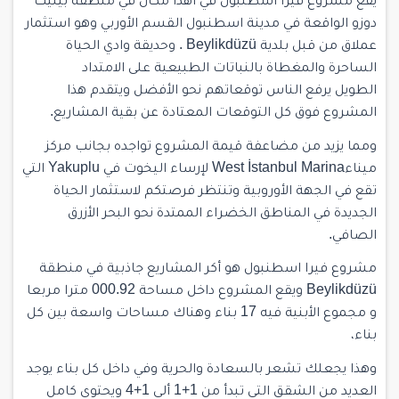
يقع مشروع فيرا اسطنبول في أهدأ مكان في منطقة بيليك
دوزو الواقعة في مدينة اسطنبول القسم الأوربي وهو استثمار
عملاق من قبل بلدية Beylikdüzü . وحديقة وادي الحياة
الساحرة والمغطاة بالنباتات الطبيعية على الامتداد
الطويل يرفع الناس توقعاتهم نحو الأفضل ويتقدم هذا
المشروع فوق كل التوقعات المعتادة عن بقية المشاريع.
ومما يزيد من مضاعفة قيمة المشروع تواجده بجانب مركز
ميناءWest İstanbul Marina لإرساء اليخوت في Yakuplu التي
تقع في الجهة الأوروبية وتنتظر فرصتكم لاستثمار الحياة
الجديدة في المناطق الخضراء الممتدة نحو البحر الأزرق
الصافي.
مشروع فيرا اسطنبول هو أكر المشاريع جاذبية في منطقة
Beylikdüzü ويقع المشروع داخل مساحة 000.92 مترا مربعا
و مجموع الأبنية فيه 17 بناء وهناك مساحات واسعة بين كل
بناء،
وهذا يجعلك تشعر بالسعادة والحرية وفي داخل كل بناء يوجد
العديد من الشقق التي تبدأ من 1+1 ألى 1+4 ويحتوي كامل