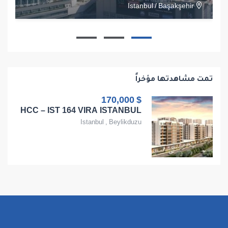
Istanbul
/
Başakşehir
1
1
1
68
تمت مشاهدتها مؤخراً
$ 170,000
HCC – IST 164 VIRA ISTANBUL
Istanbul
,
Beylikduzu