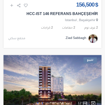
$ 156,500
HCC-IST 146 REFERANS BAHÇEŞEHİR
Istanbul
,
Başakşehir
2 غرف نوم
2 حمامات
2 كراجات
Ziad Sabbagh
مجمع سكني
للبيع
12