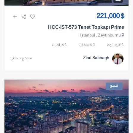
$ 221,000
HCC-IST-573 Tenet Topkapı Prime
Istanbul
,
Zeytınburnu
1 غرف نوم
1 حمامات
1 كراجات
Ziad Sabbagh
مجمع سكني
للبيع