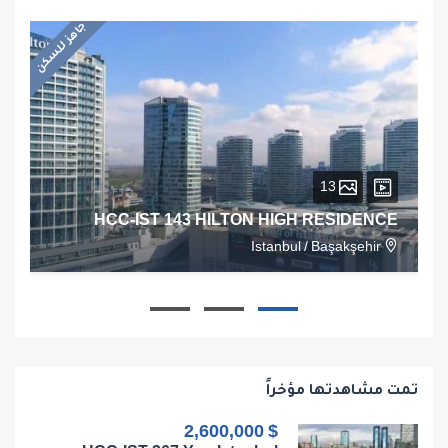
جاهز للسكن
13
HCC-IST 143 HILTON HIGH RESIDENCE
Istanbul
/
Başakşehir
1
1
1
68
تمت مشاهدتها مؤخراً
$ 2,600,000