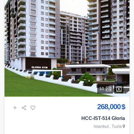
10
$ 268,000
HCC-IST-514 Gloria
Istanbul
,
Tuzla