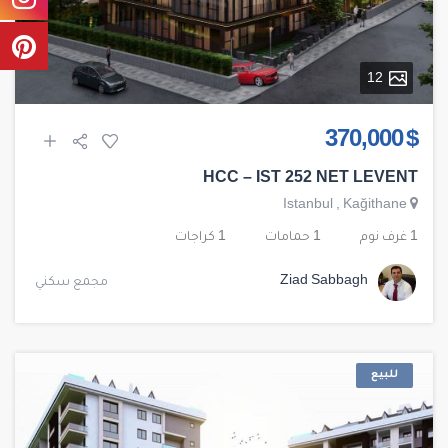
12
$ 370,000
HCC – IST 252 NET LEVENT
Istanbul
,
Kağithane
1 غرف نوم
1 حمامات
1 كراجات
Ziad Sabbagh
مجمع سكني
للبيع