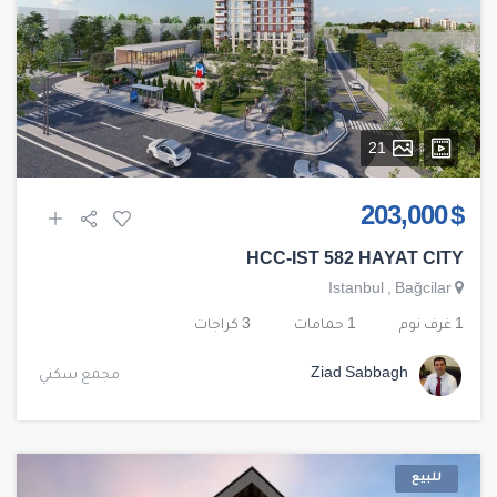
21
$ 203,000
HCC-IST 582 HAYAT CITY
Istanbul
,
Bağcilar
1 غرف نوم
1 حمامات
3 كراجات
Ziad Sabbagh
مجمع سكني
للبيع