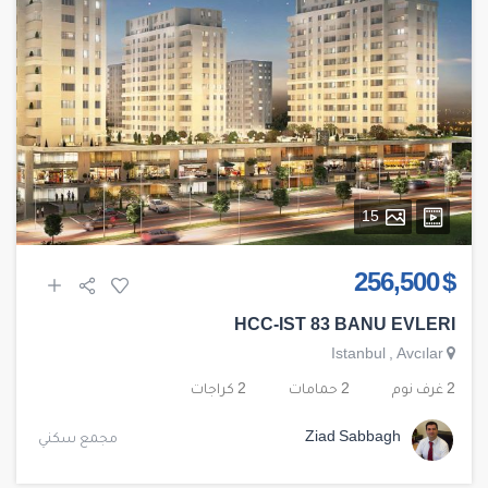
15
$ 256,500
HCC-IST 83 BANU EVLERI
Istanbul
,
Avcılar
2 غرف نوم
2 حمامات
2 كراجات
Ziad Sabbagh
مجمع سكني