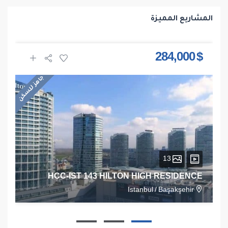
المشاريع المميزة
$ 284,000
جاهز للسكن
13
HCC-IST 143 HILTON HIGH RESIDENCE
Istanbul
/
Başakşehir
1
1
1
68