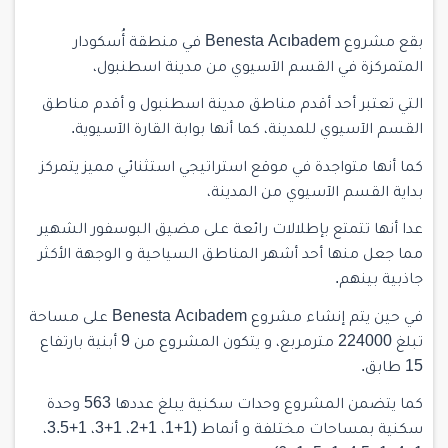
بقع مشروع Benesta Acıbadem في منطقة أُسكودار
المتمركزة في القسم الآسيوي من مدينة اسطنبول،
التي تعتبر أحد أقدم مناطق مدينة اسطنبول و أقدم مناطق
القسم الآسيوي للمدينة، كما أنها بوابة القارة الآسيوية.
كما أنها متواجدة في موقع استراتيجي استثنائي مميز يتمركز
بداية القسم الآسيوي من المدينة،
عدا أنها تتمتع بإطلالات رائعة على مضيق البوسفور الشهير
مما جعل منها أحد أشهر المناطق السياحية و الوجهة الأكثر
جاذبية بينهم.
في حين يتم إنشاء مشروع Benesta Acıbadem على مساحة
تبلغ 224000 مترمربع، و يتكون المشروع من 9 أبنية بارتفاع
15 طابق.
كما يتضمن المشروع وحدات سكنية يبلغ عددها 563 وحدة
سكنية بمساحات مختلفة و أنماط (1+1، 1+2، 1+3، 1+3.5،