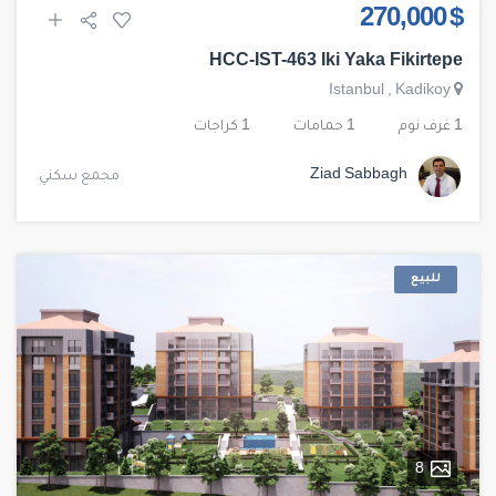
$ 270,000
HCC-IST-463 Iki Yaka Fikirtepe
Istanbul
,
Kadikoy
1 غرف نوم
1 حمامات
1 كراجات
Ziad Sabbagh
مجمع سكني
للبيع
8