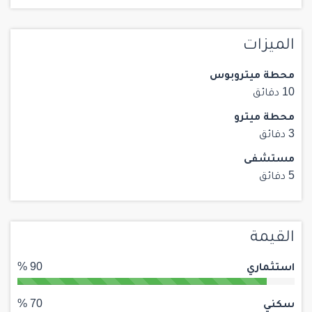
الميزات
محطة ميتروبوس
10 دقائق
محطة ميترو
3 دقائق
مستشفى
5 دقائق
القيمة
استثماري
90 %
سكني
70 %