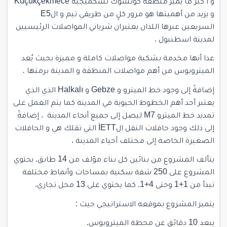
و أ كثر ما يميز منطقة كوتشوك تشكميجيه Küçükçekmece
و يزيد من أهميتها هو مرور كلٍ من طريقي تيم و الE5
السريعين عبرها اللذان يعتبران شرياني المواصلات الرئيسيين
لمدينة اسطنبول .
عدا أنها مخدمة بشكبة مواصلات كاملة و مميزة بحيث يُعد
الميتروبوس من أهم مواصلات المنطقة و المدينة برمتها ،
إضافةً إلى وجود خط الميترو و Gebze و Halkalı الذي الذي
يعتبر أحد أهم الخطوط الحيوية في المدينة كما يتم العمل على
تمديد خط الميترو M7 ليصل إلى جميع أنحاء المدينة . إضافةً
إلى ذلك وجود حافلات النقل الİETT التي تقلك هي و الحافلات
الصغيرة الخاصة إلى مختلف أحياء المدينة .
يتألف المشروع من بنائين كل بناء مؤلف من 14 طابق. يحتوي
المشروع على 250 شقة سكنية بمساحات وأنماط مختلفة
تبدأ من 1+1 وحتى 4+1. كما يختوي على 13 محل تجاري.
يتميز المشروع بموقعه الاستراتيجي حيث :
يبعد 10 دقائق عن محطة الميتروبوس.