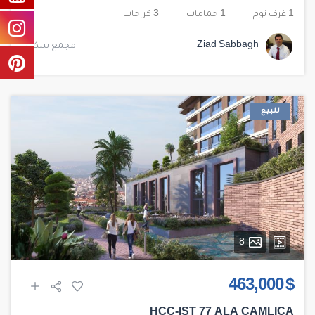
1 غرف نوم
1 حمامات
3 كراجات
Ziad Sabbagh
مجمع سكني
للبيع
8
$ 463,000
HCC-IST 77 ALA ÇAMLICA