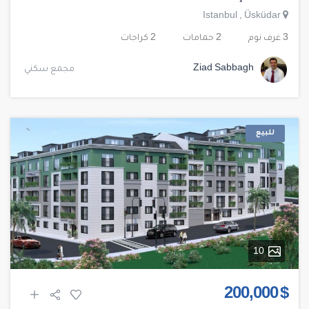
Istanbul
,
Üsküdar
3 غرف نوم
2 حمامات
2 كراجات
Ziad Sabbagh
مجمع سكني
للبيع
10
$ 200,000