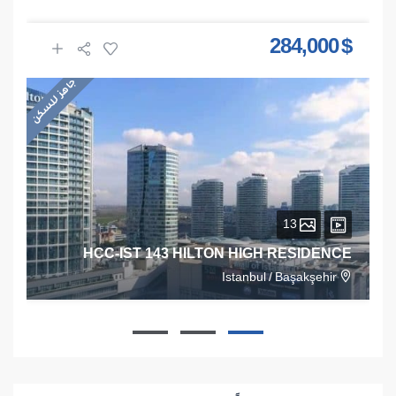
$ 284,000
جاهز للسكن
13
HCC-IST 143 HILTON HIGH RESIDENCE
Istanbul
/
Başakşehir
1
1
1
68