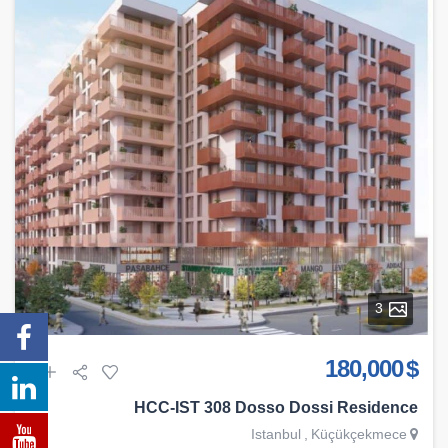
3
$ 180,000
HCC-IST 308 Dosso Dossi Residence
Istanbul
,
Küçükçekmece