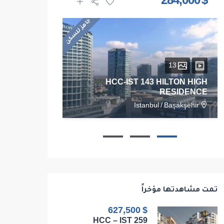
$ 1,625,000
$ 284,000
جاهز للسكن
13
28
HCC-IST 143 HILTON HIGH
RESIDENCE
RESIDENCE
/
Kadikoy
Istanbul
/
Başakşehir
103
1
1
1
68
تمت مشاهدتها مؤخراً
$ 627,500
HCC – IST 259