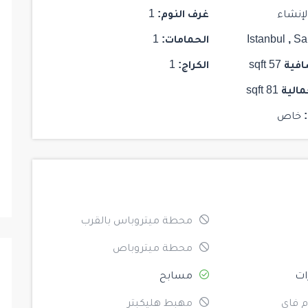
$ 187,000
لإنشاء
غرف النوم:
1
جاهز للسكن
جاهز للسكن
Sa
,
Istanbul
الحمامات:
1
افية
57 sqft
الكراج:
1
مالية
81 sqft
28
خاص
HCC-IST 141 ELITE CONCEPT
HCC-I
Istanbul
/
Kadikoy
1
1
1
103
2
محطة ميتروباس بالقرب
محطة ميتروباص
ات
مسابح
 فاي
مهبط هليكبتر