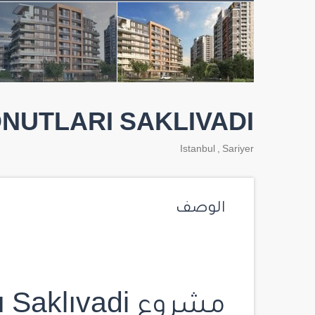
ONUTLARI SAKLIVADI
Istanbul
,
Sariyer
الوصف
مشروع Avrupa Konutları Saklıvadi