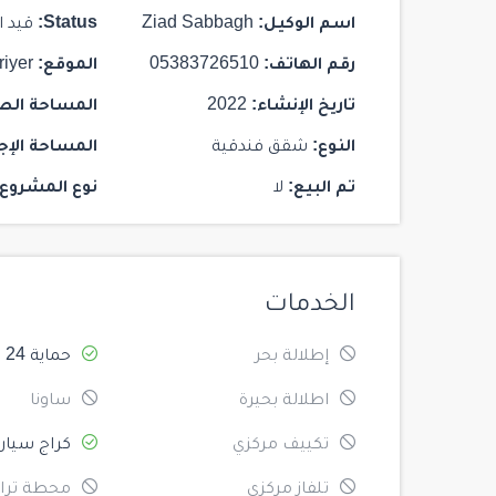
$ 1,625,000
اسم الوكيل:
Ziad Sabbagh
Status:
قيد ا
رقم الهاتف:
05383726510
الموقع:
riyer
تاريخ الإنشاء:
2022
المساحة الص
النوع:
شقق فندقية
المساحة الإج
28
تم البيع:
لا
نوع المشروع:
ST 142 MARTİ RESIDENCE
Istanbul
/
Kadikoy
2
2
103
الخدمات
إطلالة بحر
حماية 24
اطلالة بحيرة
ساونا
تكييف مركزي
كراج سيار
تلفاز مركزي
محطة ترام