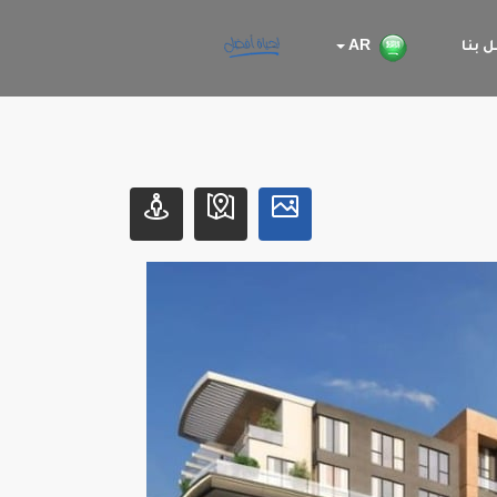
 بنا
AR