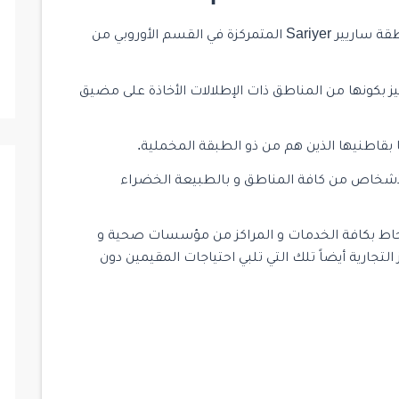
يقع مشروع Avrupa Konutları Saklıvadi في منطقة ساريير Sariyer المتمركزة في القسم الأوروبي من
ميز بكونها من المناطق ذات الإطلالات الأخاذة على مضيق
ا بقاطنيها الذين هم من ذو الطبقة المخملية.
ا الأشخاص من كافة المناطق و بالطبيعة الخضراء
حاط بكافة الخدمات و المراكز من مؤسسات صحية و
لتجارية أيضاً تلك التي تلبي احتياجات المقيمين دون