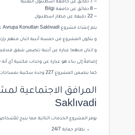
– 7 دقائق عن جامعة اسطنبول التقنية
– 8 دقائق عن جامعة Bilgi
– 22 دقيقة عن مطار اسطنبول
يتم إنشاء مشروع Avrupa Konutları Saklıvadi على أرضٍ تبلغ مساحتها 24,000 مترمربع.
و يتكون المشروع من خمسة أبنية اثنان منهم بإرتفاع 18 طابق و هما عبارة عن أبنية 
و اثنان منهما عبارة عن أبنية تتضمن شقق فندقية
إضافةً إلى بناء هو عبارة عن وحدات مكتبية أي أنه ب
كما يتضمن المشروع 227 وحدة سكنية بمساحات مختلفة و أنماط (1+1، 1+2، 1+3).
Saklıvadi
يوفر المشروع الخدمات التالية مما يتيح للأشخاص
نظام حماية 24/7