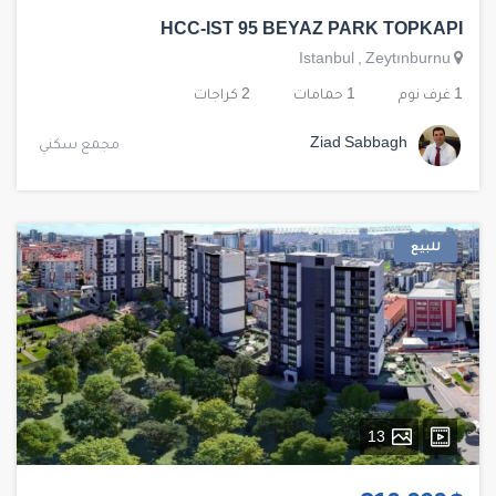
HCC-IST 95 BEYAZ PARK TOPKAPI
Istanbul
,
Zeytınburnu
1 غرف نوم
1 حمامات
2 كراجات
Ziad Sabbagh
مجمع سكني
للبيع
13