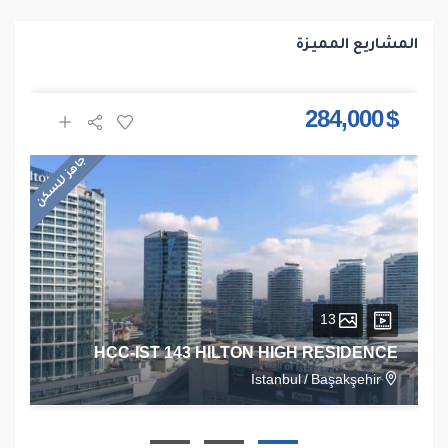
المشاريع المميزة
$ 284,000
جاهز للسكن
13
HCC-IST 143 HILTON HIGH RESIDENCE
Istanbul
/
Başakşehir
1
1
1
68