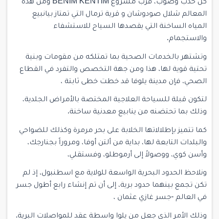
كل حدب وصوب، قرب مشروع BENİM KENTİM ومن هذه
المعالم
شلال صودوشان
و
قرية ترمال
التي تمتاز بيانبيع
المياه الساخنة التي يقصدها السياح للاستشفاء
والاستجمام.
وتشتهر بالخدمات الصحية بما تمتلكه من مقومات وبنية
تحتية قوية لها، هذا ومن جهة التخصص والتفرد في القطاع
الصحي، فإن مدينة يلوفا قد خطت خطى ثابتة ،
لتكون قبلة للسياحة العلاجية المختصة بالأمراض الجلدية،
وذلك بما تحتضنه من ينابيع معدنية ساخنة.
كما تتميز بإطلالاتها الخلابة على بحر مرمرة وكذلك للضواحي
والبلدات التابعة لها، بداية من ألتن أوفا، ومروراً بجنارجك،
وأسن كوي، ووصولاً إلى أرموطلو، وفستقلي،
ونلاحظ الحدود البحرية الواسعة للولاية مع اسطنبول، إذ لم
تكن تجمع بينهما حدود برية، إلى أن تم إنشاء رابع أطول جسر
في العالم -جسر غازي عثمان ،
وذلك الأمر الذي جعل من يلوا واسطة عقد للمواصلات البرية.