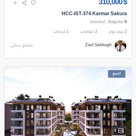
$ 310,000
HCC-IST-374 Karmar Sakura
Istanbul
,
Bağcilar
2 غرف نوم
2 حمامات
1 كراجات
Ziad Sabbagh
مجمع سكني
للبيع
4