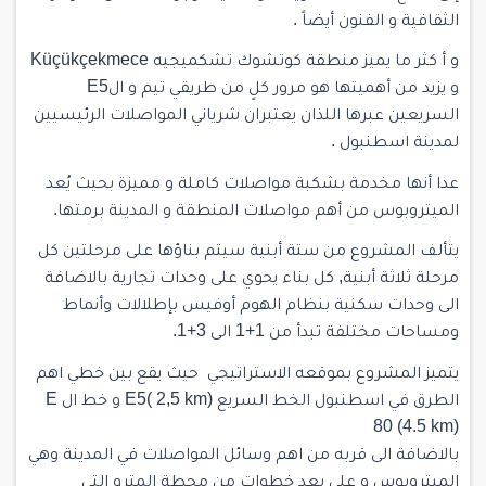
الثقافية و الفنون أيضاً .
و أ كثر ما يميز منطقة كوتشوك تشكميجيه Küçükçekmece
و يزيد من أهميتها هو مرور كلٍ من طريقي تيم و الE5
السريعين عبرها اللذان يعتبران شرياني المواصلات الرئيسيين
لمدينة اسطنبول .
عدا أنها مخدمة بشكبة
مواصلات
كاملة و مميزة بحيث يُعد
الميتروبوس من أهم مواصلات المنطقة و المدينة برمتها.
يتألف المشروع من ستة أبنية سيتم بناؤها على مرحلتين كل
مرحلة ثلاثة أبنية, كل بناء يحوي على وحدات تجارية بالاضافة
الى وحدات سكنية بنظام الهوم أوفيس بإطلالات وأنماط
ومساحات مختلفة تبدأ من 1+1 الى 3+1.
يتميز المشروع بموقعه الاستراتيجي حيث يقع بين خطي اهم
الطرق في اسطنبول الخط السريع E5( 2,5 km) و خط ال E
80 (4.5 km)
بالاضافة الى قربه من اهم وسائل المواصلات في المدينة وهي
الميتروبوس و على بعد خطوات من محطة المترو التي