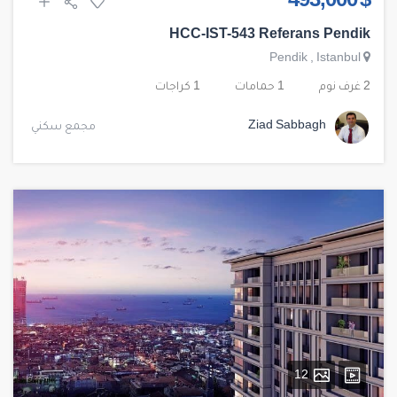
$ 493,000
HCC-IST-543 Referans Pendik
Pendik
,
Istanbul
2 غرف نوم
1 حمامات
1 كراجات
Ziad Sabbagh
مجمع سكني
12