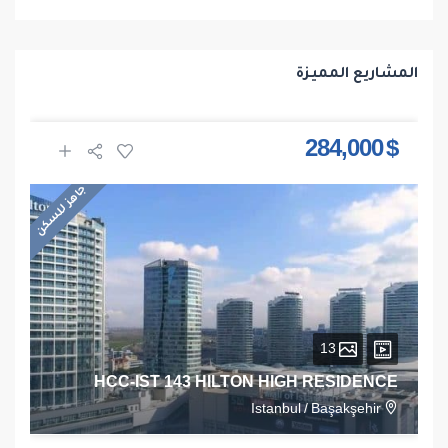
المشاريع المميزة
$ 284,000
جاهز للسكن
13
HCC-IST 143 HILTON HIGH RESIDENCE
Istanbul
/
Başakşehir