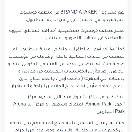
يقع مشروع BRAND ATAKENT في
منطقة كوتشوك
تشيكميجيه
في القسم الاوربي من مدينة اسطنبول.
تعتبر منطقة كوتشوك تشكميجيه أحد أهم المناطق الحيوية
و الصاعدة في مجالات التطور و الاستثمار .
كما أنها أحد أهم المناطق السكنية في مدينة اسطنبول، لما
تتضمنه من خدمات اجتماعية كاملة وشاملة من مؤسسات
صحية حيث أنها تتضمن العديد من المشافي الحكومي منها و
الخاص ، إضافةً إلى المؤسسات التعليمية من مدارس و
جامعات التي أشهرها ( جامعة أيدن ، جامعة صباح الدين
الزعيم و جامعة أريل ) مما يمنح المقيمين الراحة و الاستقرار .
و كذلك توافر مراكز التسوق فيها التي أشهرها مركز
أرموني Armoni Park المتمركز وسطها و مركز أرينا Arena
Park التجاريين،
حيث أنه بإمكان المقيمين تلبية جميع احتياجاتهم دون الحاجة
إلى قطع مسافات طويلة . ولا سيما وجود عدداً من المراكز