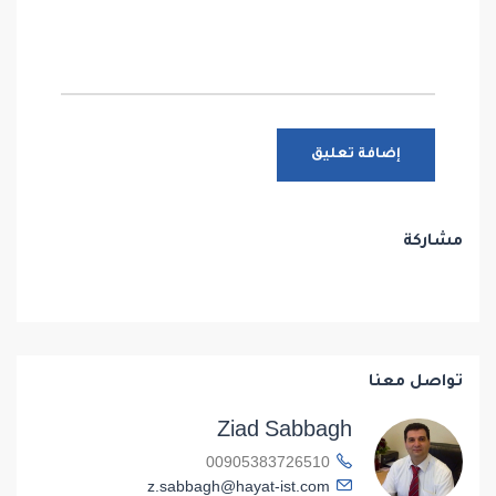
مشاركة
تواصل معنا
Ziad Sabbagh
00905383726510
z.sabbagh@hayat-ist.com