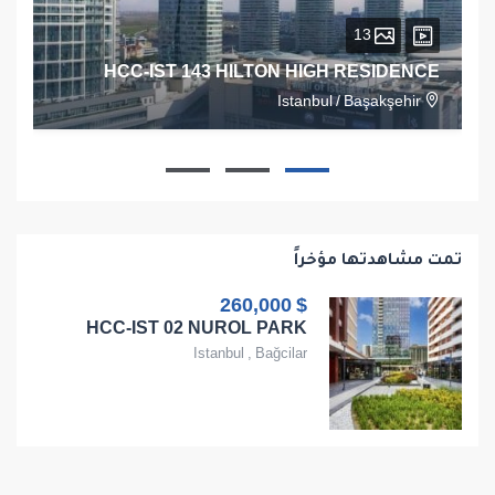
13
HCC-IST 143 HILTON HIGH RESIDENCE
Istanbul
/
Başakşehir
1
1
1
68
تمت مشاهدتها مؤخراً
$ 260,000
HCC-IST 02 NUROL PARK
Istanbul
,
Bağcilar