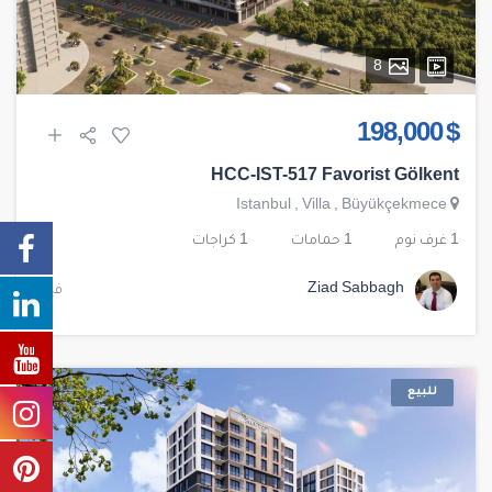
8
$ 198,000
HCC-IST-517 Favorist Gölkent
Istanbul
,
Villa
,
Büyükçekmece
1 غرف نوم
1 حمامات
1 كراجات
Ziad Sabbagh
فيلا
للبيع