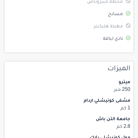
محطة ميتروباص
مسابح
مهبط هليكبتر
نادي لياقة
الميزات
ميترو
250 متر
مشفى كونيشلي اردام
1 كم
جامعة التن باش
2.8 كم