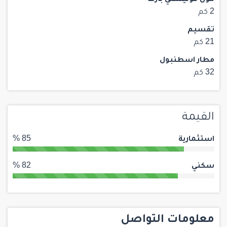
مول كونيشلي بارك
2 كم
تقسيم
21 كم
مطار اسطنبول
32 كم
القيمة
استثمارية
85 %
سكني
82 %
معلومات التواصل