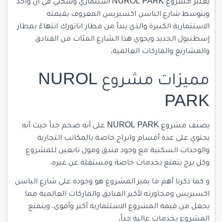
يعتبر مشروع NUROL PARK استثماري وسكني في آن واحد
ويتوسط شارع الباسن اكسبريس المعروف بقيمته
الاستثمارية الكبيرة والذي يبدأ من مطار اتاتورك انتهاءً بمطار
إسطنبول الجديد ويحوي هذا الشارع المئات من الفنادق
والمشاريع والماركات العالمية.
مميزات مشروع NUROL
PARK
يصنف مشروع NUROL PARK على أنه ضخم جداً حيث أنه
يحتوي على عدة أقسام وابراج خاصة بالمكاتب التجارية
والوحدات السكنية مع وجود فندق ومول تابعين للمشروع
وكل برج يتمتع بخدمات خاصة ومستقلة عن غيره.
و كما ذكرنا أهم ما يميز المشروع هو وجوده على شارع الباسن
اكسبريس ومجاورته لأكبر الفنادق والماركات العالمية مما
يجعل من قيمة المشروع الاستثمارية أكبر وأقوى، ويتمتع
المشروع بخدمات عالية جداً.