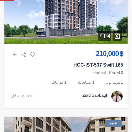
9
$ 210,000
HCC-IST-537 Swift 165
Istanbul
,
Kartal
1 غرف نوم
1 حمامات
1 كراجات
Ziad Sabbagh
مجمع سكني
للبيع