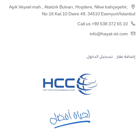
Aşık Veysel mah., Atatürk Bulvarı, Hoşdere, Nlive bahçeşehir,
No:16 Kat:10 Daire:49, 34510 Esenyurt/İstanbul
Call us +90 538 372 65 10
info@hayat-ist.com
إضافة عقار
تسجيل الدخول