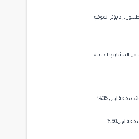
بول، إذ يؤثر الموقع
 في المشاريع القريبة
مشروع موستار كونسبت Mostar konseptحيث يوفر خطة اقساط مريحة وبدون فوائد بدفعة أولى 35%
مشروع تيما باشاك شهيرTema Basaksehir حيث يوفر خطة اقساط وبدون فوائد بدفعة أولى50%