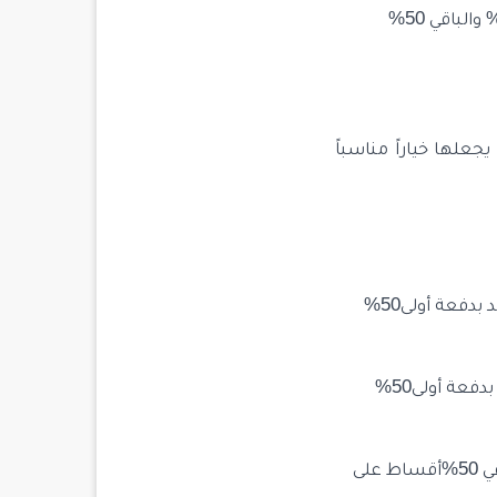
مشروع بانو ايفلري Banu Evleriحيث يوفر خطة اقساط وبدون فوائد بدفعة أولى50% والباقي 50%
جعلها خياراً مناسباً
مشروع ريفرنس Reference Beylikduzu حيث يوفر خطة اقساط مريحة وبدون فوائد بدفعة أولى50%
مشروع دينيز اسطنبول Deniz Istanbul حيث يوفر خطة اقساط مريحة وبدون فوائد بدفعة أولى50%
مشروع فيرا Vera حيث يوفر خطة اقساط مريحة وبدون فوائد بدفعة أولى50% والباقي 50%أقساط على