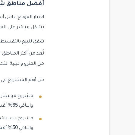
أفضل مناطق شق
اختيار الموقع عامل أ
بشكل مباشر على العا
شقق للبيع بالتقسيط 
تُعد من أكثر المناطق 
من المترو والبنية التحت
من أهم المشاريع في
والباقي 65% أقساط على 24 شهر.
والباقي 50% أقساط على12 شهر.