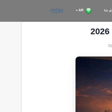
 بنا
AR