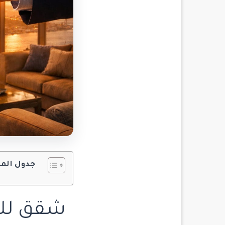
جدول الم
شقق للبي