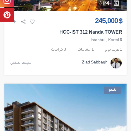
8
$ 245,000
HCC-IST 312 Nanda TOWER
Istanbul
,
Kartal
1 غرف نوم
1 حمامات
3 كراجات
Ziad Sabbagh
مجمع سكني
للبيع