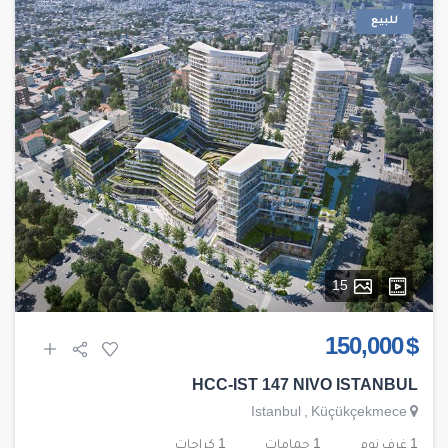
للبيع
15
$ 150,000
HCC-IST 147 NIVO ISTANBUL
Istanbul
,
Küçükçekmece
1 غرف نوم
1 حمامات
1 كراجات