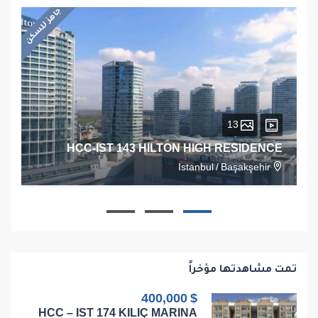
جاهز للسكن
13
HCC-IST 143 HILTON HIGH RESIDENCE
Istanbul
/
Başakşehir
1
1
1
68
تمت مشاهدتها مؤخراً
$ 400,000
HCC – IST 174 KILIÇ MARINA