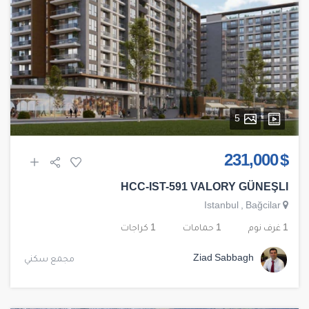
5
$ 231,000
HCC-IST-591 VALORY GÜNEŞLI
Istanbul
,
Bağcilar
1 غرف نوم
1 حمامات
1 كراجات
Ziad Sabbagh
مجمع سكني