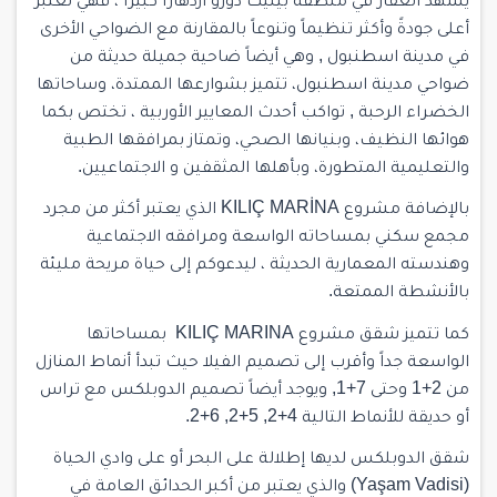
يشهد العقار في منطقة بيليك دوزو ازدهاراً كبيراً ، فهي تعتبر
أعلى جودةً وأكثر تنظيماً وتنوعاً بالمقارنة مع الضواحي الأخرى
في مدينة اسطنبول , وهي أيضاً ضاحية جميلة حديثة من
ضواحي مدينة اسطنبول، تتميز بشوارعها الممتدة، وساحاتها
الخضراء الرحبة , تواكب أحدث المعايير الأوربية ، تختص بكما
هوائها النظيف، وبنيانها الصحي، وتمتاز بمرافقها الطبية
والتعليمية المتطورة، وبأهلها المثقفين و الاجتماعيين.
بالإضافة مشروع KILIÇ MARİNA الذي يعتبر أكثر من مجرد
مجمع سكني بمساحاته الواسعة ومرافقه الاجتماعية
وهندسته المعمارية الحديثة ، ليدعوكم إلى حياة مريحة مليئة
بالأنشطة الممتعة.
كما تتميز شقق مشروع KILIÇ MARINA بمساحاتها
الواسعة جداً وأقرب إلى تصميم الفيلا حيث تبدأ أنماط المنازل
من 2+1 وحتى 7+1, ويوجد أيضاً تصميم الدوبلكس مع تراس
أو حديقة للأنماط التالية 4+2, 5+2, 6+2.
شقق الدوبلكس لديها إطلالة على البحر أو على وادي الحياة
(Yaşam Vadisi) والذي يعتبر من أكبر الحدائق العامة في