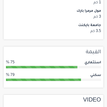
1 كم
مول مرمرا بارك
3 كم
جامعة بايكنت
3.5 كم
القيمة
استثماري
75 %
سكني
79 %
VIDEO