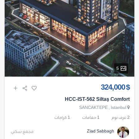
5
$ 324,000
HCC-IST-562 Siltaş Comfort
SANCAKTEPE
,
Istanbul
2 غرف نوم
1 حمامات
1 كراجات
Ziad Sabbagh
مجمع سكني