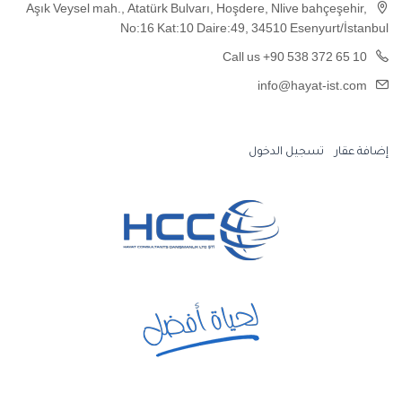
Aşık Veysel mah., Atatürk Bulvarı, Hoşdere, Nlive bahçeşehir,
No:16 Kat:10 Daire:49, 34510 Esenyurt/İstanbul
Call us +90 538 372 65 10
info@hayat-ist.com
إضافة عقار
تسجيل الدخول