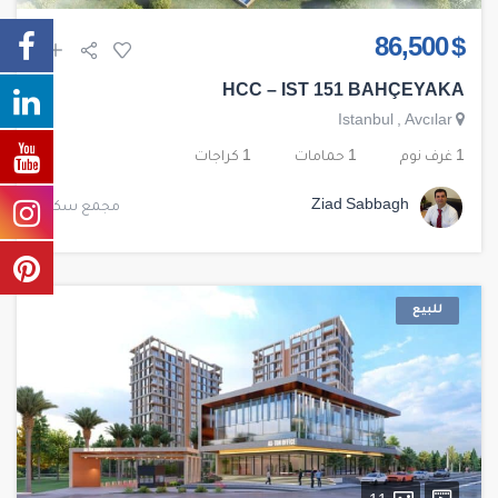
$ 86,500
HCC – IST 151 BAHÇEYAKA
Istanbul
,
Avcılar
1 غرف نوم
1 حمامات
1 كراجات
Ziad Sabbagh
مجمع سكني
للبيع