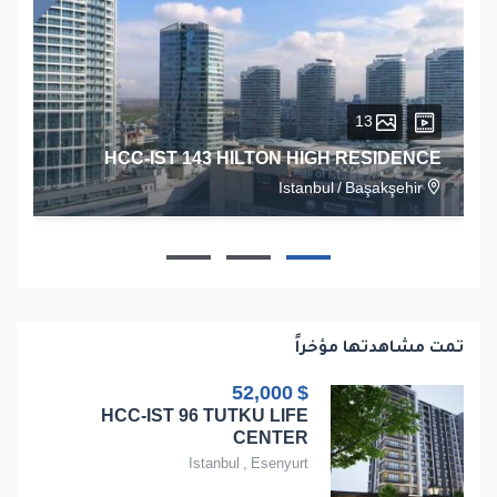
13
HCC-IST 143 HILTON HIGH RESIDENCE
Istanbul
/
Başakşehir
1
1
1
68
تمت مشاهدتها مؤخراً
$ 52,000
HCC-IST 96 TUTKU LIFE
CENTER
Istanbul
,
Esenyurt