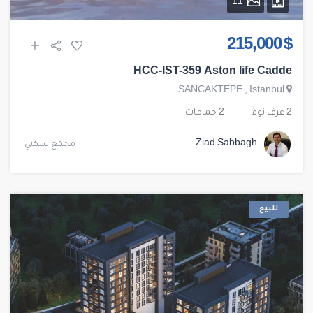
11
$ 215,000
HCC-IST-359 Aston life Cadde
SANCAKTEPE
,
Istanbul
2 غرف نوم
2 حمامات
Ziad Sabbagh
مجمع سكني
للبيع