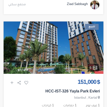
Ziad Sabbagh
مجمع سكني
للبيع
5
$ 151,000
HCC-IST-326 Yayla Park Evleri
Istanbul
,
Kartal
1 غرف نوم
1 حمامات
1 كراجات