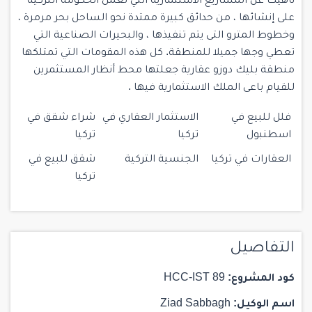
ناهيك عن المشاريع الاستثمارية التي تعمل الحكومة التركية
على إنشائها ، من حدائق كبيرة ممتدة نحو الساحل بحر مرمرة ،
وخطوط المترو التى يتم تنفيذها ، والبحيرات الصناعية التي
تعطي وجها جميلا للمنطقة. كل هذه المقومات التي تمتلكها
منطقة بليك دوزو عقارية جعلتها محط أنظار المستثمرين
للقيام باعى الملك الاستثمارية فيها .
فلل للبيع في
الاستثمار العقاري في
شراء شقق في
اسطنبول
تركيا
تركيا
العقارات في تركيا
الجنسية التركية
شقق للبيع في
تركيا
التفاصيل
كود المشروع:
HCC-IST 89
اسم الوكيل:
Ziad Sabbagh