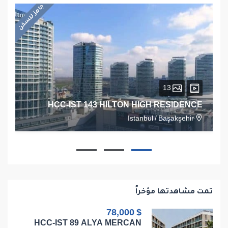
جاهز للسكن
13
HCC-IST 143 HILTON HIGH RESIDENCE
Istanbul
/
Başakşehir
1
1
1
68
تمت مشاهدتها مؤخراً
$ 78,000
HCC-IST 89 ALYA MERCAN