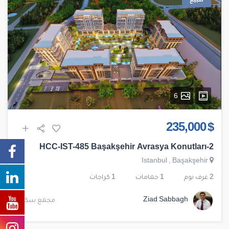
للبيع
6
$ 235,000
HCC-IST-485 Başakşehir Avrasya Konutları-2
Istanbul
,
Başakşehir
2 غرف نوم
1 حمامات
1 كراجات
Ziad Sabbagh
مجمع سكني