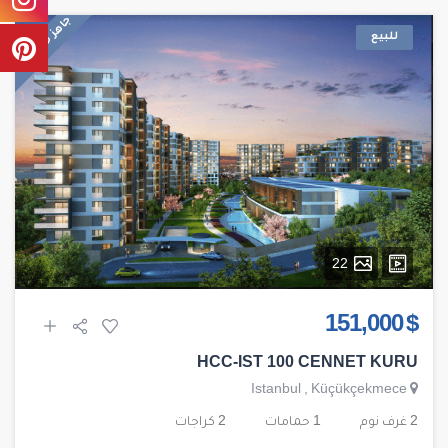
جاهز للسكن
للبيع
22
$ 151,000
HCC-IST 100 CENNET KURU
Istanbul
,
Küçükçekmece
2 غرف نوم
1 حمامات
2 كراجات