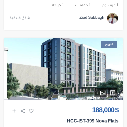
1 غرف نوم
1 حمامات
1 كراجات
Ziad Sabbagh
شقق فندقية
للبيع
5
$ 188,000
HCC-IST-399 Nova Flats