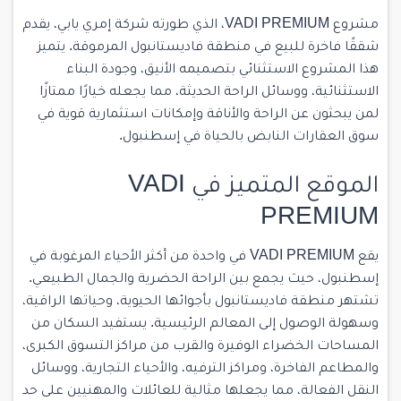
مشروع VADI PREMIUM، الذي طورته شركة إمري يابي، يقدم
شققًا فاخرة للبيع في منطقة فاديستانبول المرموقة
. يتميز
هذا المشروع الاستثنائي بتصميمه الأنيق، وجودة البناء
الاستثنائية، ووسائل الراحة الحديثة، مما يجعله خيارًا ممتازًا
لمن يبحثون عن الراحة والأناقة وإمكانات استثمارية قوية في
سوق العقارات النابض بالحياة في إسطنبول.
الموقع المتميز في VADI
PREMIUM
يقع VADI PREMIUM في واحدة من أكثر الأحياء المرغوبة في
إسطنبول، حيث يجمع بين الراحة الحضرية والجمال الطبيعي.
تشتهر منطقة فاديستانبول بأجوائها الحيوية، وحياتها الراقية،
وسهولة الوصول إلى المعالم الرئيسية. يستفيد السكان من
المساحات الخضراء الوفيرة والقرب من مراكز التسوق الكبرى،
والمطاعم الفاخرة، ومراكز الترفيه، والأحياء التجارية، ووسائل
النقل الفعالة، مما يجعلها مثالية للعائلات والمهنيين على حد