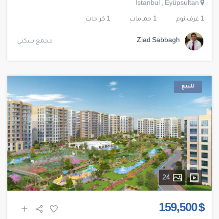
Istanbul
,
Eyüpsultan
1 غرف نوم
1 حمامات
1 كراجات
Ziad Sabbagh
مجمع سكني
للبيع
24
$ 159,500