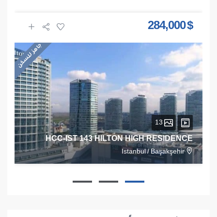
$ 284,000
جاهز للسكن
13
HCC-IST 143 HILTON HIGH RESIDENCE
Istanbul
/
Başakşehir
1
1
1
68