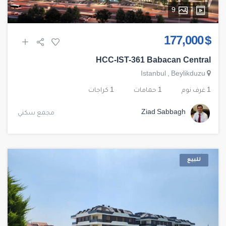
9
$ 177,000
HCC-IST-361 Babacan Central
Istanbul
,
Beylikduzu
1 غرف نوم
1 حمامات
1 كراجات
Ziad Sabbagh
مجمع سكني
للبيع