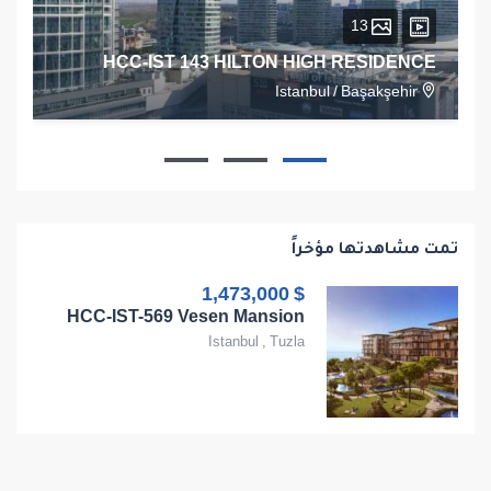
13
HCC-IST 143 HILTON HIGH RESIDENCE
Istanbul
/
Başakşehir
1
1
1
68
تمت مشاهدتها مؤخراً
$ 1,473,000
HCC-IST-569 Vesen Mansion
Istanbul
,
Tuzla