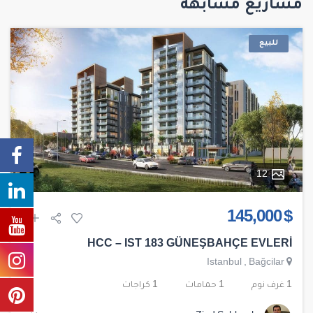
مشاريع مشابهة
للبيع
12
$ 145,000
HCC – IST 183 GÜNEŞBAHÇE EVLERİ
Istanbul
,
Bağcilar
1 غرف نوم
1 حمامات
1 كراجات