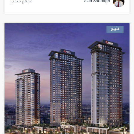
Ziad Sabbagh
مجمع سكني
للبيع