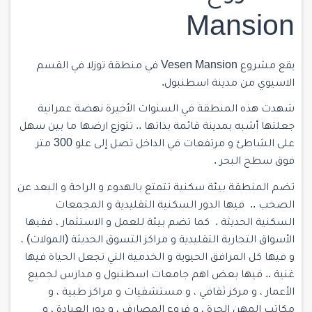
Mansion
يقع مشروع Vesen Mansion في
منطقة توزلا
في القسم
الاسيوي من مدينة اسطنبول.
شهدت هذه المنطقة في السنوات الأخيرة نهضة عمرانية
جعلتها أشبه بمدينة قائمة بذاتها .. تتوزع ارضها ما بين سهل
على الشاطئ و مرتفعات في الداخل تصل إلى علو 300 متر
فوق سطح البحر .
تضم المنطقة بيئة سكنية تتمتع بالهدوء و الراحة و البعد عن
الصخب .. فيها الدور السكنية التقليدية و المجمعات
السكنية الحديثة . كما تضم بيئة للعمل و الاستثمار ، ففيها
الأسواق التجارية التقليدية و مراكز التسوق الحديثة (المولات) ،
و فيها كل المرافق الحيوية و الخدمية التي تجعل الحياة فيها
غنية .. فيها بعض اهم جامعات اسطنبول و مدارس لجميع
الأعمار ، و مركز ثقافي ، و مستشفيات و مراكز طبية ، و
مكاتب المهن الحرة ، و فروع المصارف ، و دور العبادة ، و