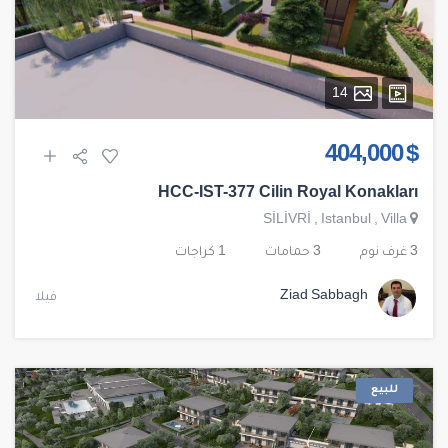
14
$ 404,000
HCC-IST-377 Cilin Royal Konakları
SİLİVRİ
,
Istanbul
,
Villa
3 غرف نوم
3 حمامات
1 كراجات
Ziad Sabbagh
فيلا
للبيع