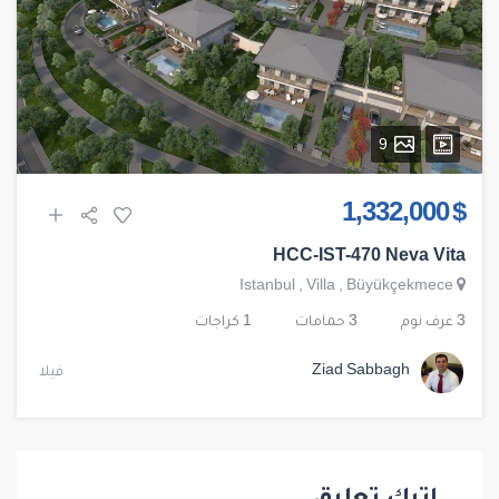
9
$ 1,332,000
HCC-IST-470 Neva Vita
Istanbul
,
Villa
,
Büyükçekmece
3 غرف نوم
3 حمامات
1 كراجات
Ziad Sabbagh
فيلا