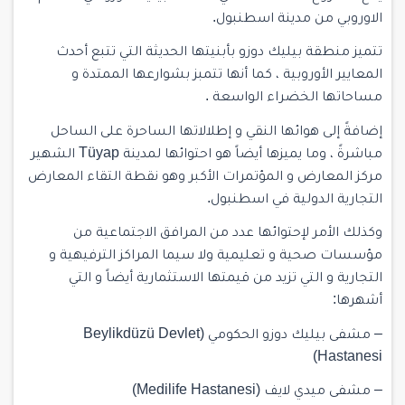
الاوروبي من مدينة اسطنبول.
تتميز منطقة بيليك دوزو بأبنيتها الحديثة التي تتبع أحدث
المعايير الأوروبية ، كما أنها تتمبز بشوارعها الممتدة و
مساحاتها الخضراء الواسعة .
إضافةً إلى هوائها النقي و إطلالاتها الساحرة على الساحل
مباشرةً ، وما يميزها أيضاً هو احتوائها لمدينة Tüyap الشهير
مركز المعارض و المؤتمرات الأكبر وهو نقطة التقاء المعارض
التجارية الدولية في اسطنبول.
وكذلك الأمر لإحتوائها عدد من المرافق الاجتماعية من
مؤسسات صحية و تعليمية ولا سيما المراكز الترفيهية و
التجارية و التي تزيد من قيمتها الاستثمارية أيضاً و التي
أشهرها:
– مشفى بيليك دوزو الحكومي (Beylikdüzü Devlet
Hastanesi)
– مشفى ميدي لايف (Medilife Hastanesi)