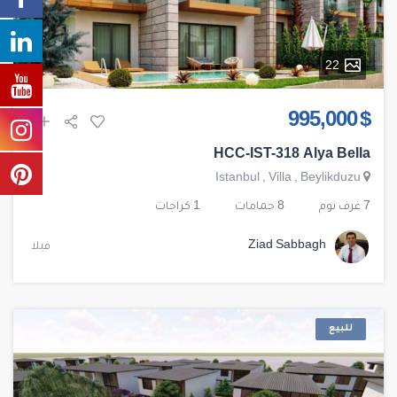
22
$ 995,000
HCC-IST-318 Alya Bella
Istanbul
,
Villa
,
Beylikduzu
7 غرف نوم
8 حمامات
1 كراجات
Ziad Sabbagh
فيلا
للبيع