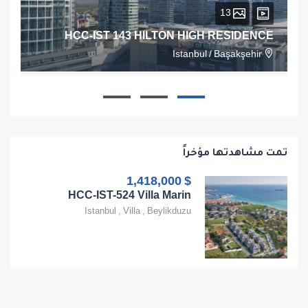
13
HCC-IST 143 HILTON HIGH RESIDENCE
Istanbul
/
Başakşehir
1
1
1
68
تمت مشاهدتها مؤخراً
$ 1,418,000
HCC-IST-524 Villa Marin
Istanbul
,
Villa
,
Beylikduzu