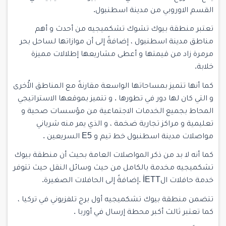
القسم الاوروبي من مدينة اسطنبول.
تعتبر منطقة بيوك تشوك تشكميجيه من أحدث و أهم
مناطق مدينة اسطنبول ، إضافةً إلى أن موازاتها لساحل بحر
مرمرة زاد من قيمتها و أعطى مشاريعها إطلالات مميزة
خلابة.
كما أنها تتميز بمساحاتها الواسعة مقارنةً مع المناطق الأُخرى
و التي كان لها دور في تطورها . و تتميز بموقعها الاستراتيجي
المحاط بجميع الخدمات الاجتماعية من مؤسسات صحية و
تعليمية و مراكز تجارية ضخمة ، و الذي يمر منه شرياني
مواصلات مدينة اسطنبول خط تيم و E5 السريعين .
كما أنه لا بد من ذكر المواصلات العامة بحيث أن منطقة بيوك
تشكميجيه مخدمة بالكامل من حيث وسائل النقل حيث تتوفر
خدمة حافلات الİETT .إضافةً إلى الحافلات الصغيرة.
تتضمن منطقة بيوك تشكميجيه أول برج تلفزيوني في تركيا ،
كما تعتبر ثالث أكبر محطة إرسال في أوربا .