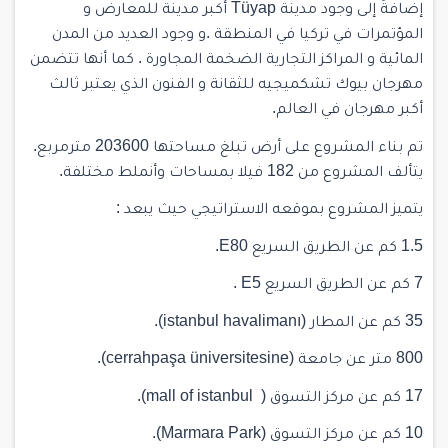
إضافةً إلى وجود مدينة Tüyap أكبر مدينة للمعارض و
المؤتمرات في تركيا في المنطقة .و وجود العديد من المدن
المائية و المراكز التجارية الضخمة المجاورة . كما أنها تتضمن
مهرجان بيوك تشكميجيه للثقانة و الفنون الذي يعتبر ثالث
أكبر مهرجان في العالم.
تم بناء المشروع على أرض تبلغ مساحتها 203600 مترمربع.
يتألف المشروع من 182 فيلا بمساحات وأنملط مختلفة.
يتميز المشروع بموقعه الاستراتيجي حيث يبعد :
1.5 كم عن الطريق السريع E80.
7 كم عن الطريق السريع E5 .
35 كم عن المطار (istanbul havalimanı).
800 متر عن جامعة (cerrahpaşa üniversitesine).
17 كم عن مركز التسوق ( mall of istanbul).
10 كم عن مركز التسوق (Marmara Park).