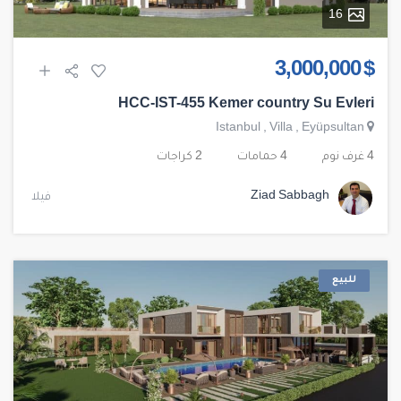
16
$ 3,000,000
HCC-IST-455 Kemer country Su Evleri
Istanbul
,
Villa
,
Eyüpsultan
4 غرف نوم
4 حمامات
2 كراجات
Ziad Sabbagh
فيلا
للبيع