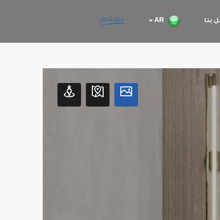
 بنا
AR