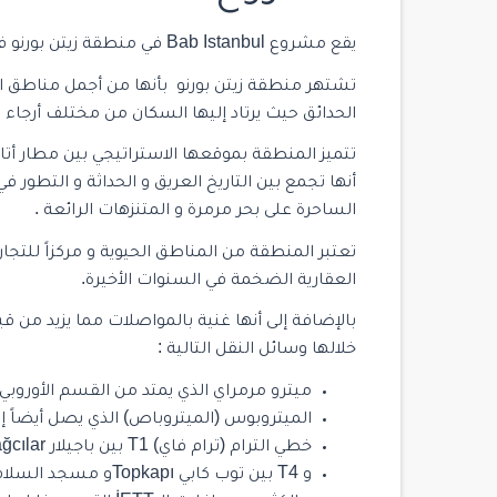
يقع مشروع Bab Istanbul في
منطقة زيتن بورنو
في
تشتهر منطقة زيتن بورنو بأنها من أجمل مناطق الم
الحدائق حيث يرتاد إليها السكان من مختلف أرجاء ا
تتميز المنطقة بموقعها الاستراتيجي بين مطار أتات
أنها تجمع بين التاريخ العريق و الحداثة و التطور في
الساحرة على بحر مرمرة و المتنزهات الرائعة .
تعتبر المنطقة من المناطق الحيوية و مركزاً للتجارة
العقارية الضخمة في السنوات الأخيرة.
بالإضافة إلى أنها غنية بالمواصلات مما يزيد من ق
خلالها وسائل النقل التالية :
ميترو مرمراي الذي يمتد من القسم الأوروب
الميتروبوس (الميتروباص) الذي يصل أيضاً 
خطي الترام (ترام فاي) T1 بين باجيلار Bağcılar و كاباتاش Kabataş
و T4 بين توب كابي Topkapıو مسجد السلام Mescid-i Selam.