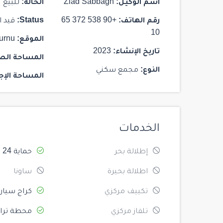
اسم الوكيل:
Ziad Sabbagh
الحالة:
للبيع
رقم الهاتف:
+90 538 372 65
Status:
قيد ا
10
الموقع:
urnu
تاريخ الإنشاء:
2023
المساحة الص
النوع:
مجمع سكني
المساحة الإج
الخدمات
إطلالة بحر
حماية 24
اطلالة بحيرة
ساونا
تكييف مركزي
كراج سيار
تلفاز مركزي
محطة ترام