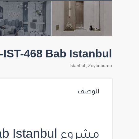
IST-468 Bab Istanbul
Istanbul
,
Zeytınburnu
الوصف
مشروع Bab Istanbul