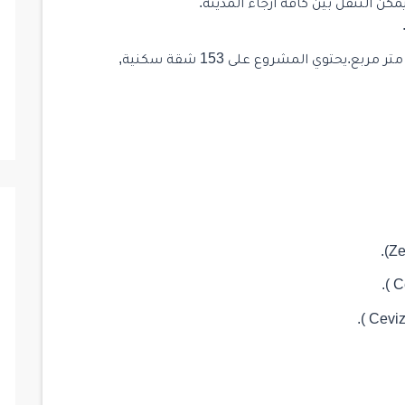
مكن التنقل بين كافة أرجاء المدينة.
تم بناء المشروع على ارض تبلغ مساحتها 14000 متر مربع.يحتوي المشروع على 153 شقة سكنية,