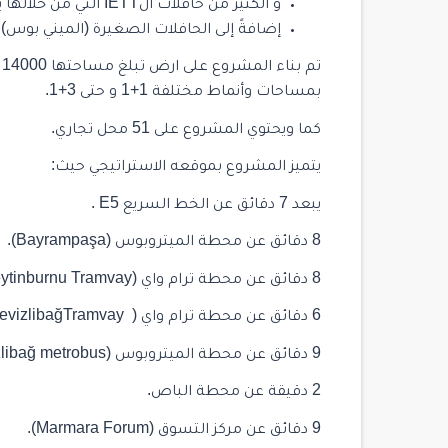
و الكثير من حافلات ال
İETT
التي من خلالها ي
إضافةً إلى الحافلات الصغيرة (الميني بوس).
بمساحات وأنماط مختلفة 1+1 و حتى 3+1.
كما ويحتوي المشروع على 51 محل تجاري.
يتميز المشروع بموقعه الاستراتيجي حيث:
يبعد 7 دقائق عن الخط السريع E5 .
8 دقائق عن محطة الميتروبوس (Bayrampaşa).
8 دقائق عن محطة ترام واي (Zeytinburnu Tramvay).
6 دقائق عن محطة ترام واي ( CevizlibağTramvay ).
9 دقائق عن محطة الميتروبوس (Cevizlibağ metrobus ).
2 دقيقة عن محطة الباص.
9 دقائق عن مركز التسوق (Marmara Forum).