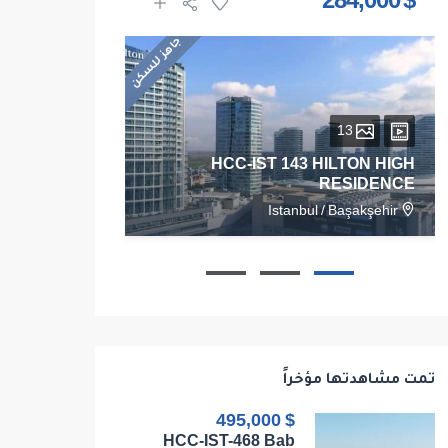
$ 1,625,000
$ 284,000
جاهز للسكن
13
28
HCC-IST 143 HILTON HIGH
RESIDENCE
RESIDENCE
/
Kadikoy
Istanbul
/
Başakşehir
103
1
1
1
68
تمت مشاهدتها مؤخراً
$ 495,000
HCC-IST-468 Bab