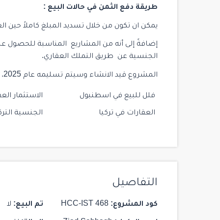
$ 1,625,000
طريقة دفع الثمن في حالات البيع :
يمكن ان تكون من خلال تسديد المبلغ كاملاً حين الع
إضافةً إلى أنه من المشاريع المناسبة للحصول ع
الجنسية عن طريق التملك العقاري.
المشروع قيد الانشاء وسيتم تسليمه عام 2025.
28
ST 142 MARTİ RESIDENCE
فلل للبيع في اسطنبول
الاستثمار العق
Istanbul
/
Kadikoy
العقارات في تركيا
الجنسية الترك
2
2
103
التفاصيل
كود المشروع:
HCC-IST 468
تم البيع:
لا