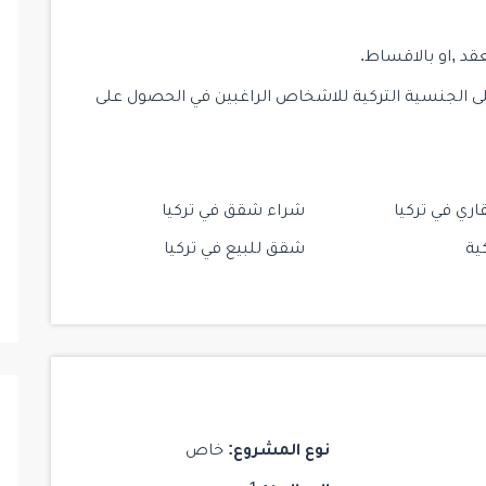
$ 187,000
جاهز للسكن
جاهز للسكن
قد ,او بالاقساط.
لى الجنسية التركية للاشخاص الراغبين في الحصول على
28
HCC-IST 141 ELITE CONCEPT
HCC-I
اري في تركيا
شراء شقق في تركيا
Istanbul
/
Kadikoy
ية
شقق للبيع في تركيا
1
1
1
103
2
نوع المشروع:
خاص