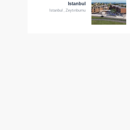
Istanbul
Istanbul
,
Zeytınburnu