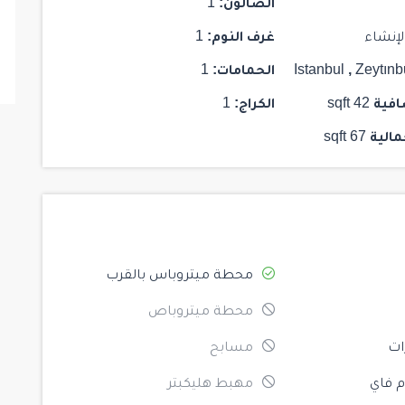
الصالون:
1
لإنشاء
غرف النوم:
1
Zeytınb
,
Istanbul
الحمامات:
1
افية
42 sqft
الكراج:
1
مالية
67 sqft
محطة ميتروباس بالقرب
محطة ميتروباص
ات
مسابح
 فاي
مهبط هليكبتر