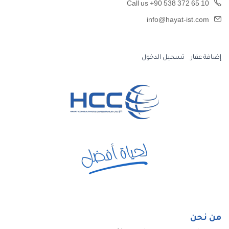
Call us +90 538 372 65 10
info@hayat-ist.com
إضافة عقار
تسجيل الدخول
من نحن