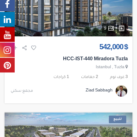
9
$ 542,000
HCC-IST-440 Miradora Tuzla
Istanbul
,
Tuzla
3 غرف نوم
2 حمامات
1 كراجات
Ziad Sabbagh
مجمع سكني
للبيع