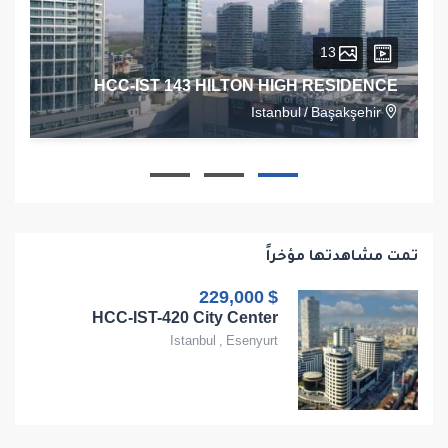
13
HCC-IST 143 HILTON HIGH RESIDENCE
Istanbul
/
Başakşehir
1
1
1
68
تمت مشاهدتها مؤخراً
$ 229,000
HCC-IST-420 City Center
Istanbul
,
Esenyurt