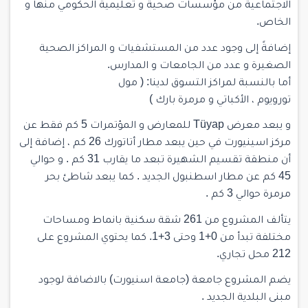
الاجتماعية من مؤسسات صحية و تعليمية الحكومي منها و
الخاص.
إضافةً إلى وجود عدد من المستشفيات و المراكز الصحية
الصغيرة و عدد من الجامعات و المدارس.
أما بالنسبة لمراكز التسوق لدينا: ( مول
تورويوم ، الأكباتي و مرمرة بارك )
و يبعد معرض Tüyap للمعارض و المؤتمرات 5 كم فقط عن
مركز اسينيورت في حين يبعد مطار أتاتورك 26 كم ، إضافة إلى
أن منطقة تقسيم الشهيرة تبعد ما يقارب 31 كم . و حوالي
45 كم عن مطار اسطنبول الجديد . كما يبعد شاطئ بحر
مرمرة حوالي 3 كم .
يتألف المشروع من 261 شقة سكنية بانماط ومساحات
مختلفة تبدأ من 0+1 وحتى 3+1. كما يحتوي المشروع على
212 محل تجاري.
يضم المشروع جامعة (جامعة اسنيورت) بالاضافة لوجود
مبنى البلدية الجديد .