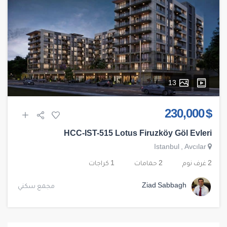
13
$ 230,000
HCC-IST-515 Lotus Firuzköy Göl Evleri
Istanbul
,
Avcılar
2 غرف نوم
2 حمامات
1 كراجات
Ziad Sabbagh
مجمع سكني