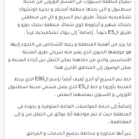
تتمركز منطقة اسنيورت في القسم الأوروبي من مدينة
اسطنبول و التي يحدها منطقة أفجيلار و بحيرة كوتشوك
تشكميجيه شرقاً، طريق تيم السريع و كلٍ من منطقتي
باشاك شهير و أرناووط كوي شمالاً، منطقة بيليك دوزو و
طريق الE5 جنوباً ، إضافة ً إلى بيوك تشكميجيه غرباً .
ما يزيد من أهمية المنطقة و رغبة الأشخاص في اللجوء إليها
هو موقعها الحيوي الذي يعبر منه شرياني طرق المدينة
الأساسيين والذي من خلالهما يمكن التنقل بين أرجاء المدينة و
يمكن الوصول إلى المناطق الأخرى هما:
خط تيم السريع أو الذي يُعرف أيضاً بإسم الE80 الذي يربط
المدينة بأوروبا و خط الE5 الذي يصل قسمي مدينة اسطنبول
الأوروبي و الآسيوي ببعضهما البعض .
إضافةً إلى خدمة المواصلات العامة المتوفرة و بجودة في
المنطقة حيث لا تتم مواجهة أية عوائق في التنقل من و إلى
المقاطعة .
غير أنها مجاورة و محاطة بجميع الخدمات و المرافق