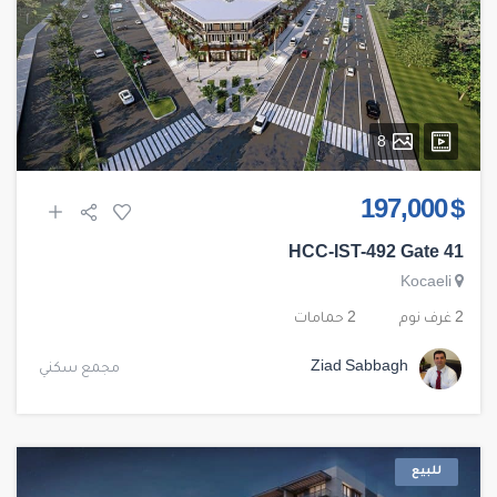
8
$ 197,000
HCC-IST-492 Gate 41
Kocaeli
2 غرف نوم
2 حمامات
Ziad Sabbagh
مجمع سكني
للبيع