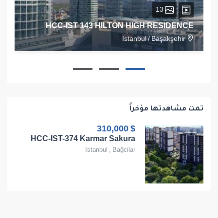
13
HCC-IST 143 HILTON HIGH RESIDENCE
Istanbul
/
Başakşehir
1
1
1
68
تمت مشاهدتها مؤخراً
$ 310,000
HCC-IST-374 Karmar Sakura
Istanbul
,
Bağcilar