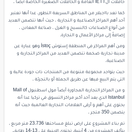
حافلات الİETT العامة و الحافلات الصغيرة الخاصة أيضاً .
كما تعد بااجيلار من المناطق السريعة التطور، عدا أنها تعتبر
أحد أهم المراكز الصناعية و التجارية ، حيث أنها تتضمن العديد
من أنواع الصناعات كالنسيج و الغزل ، صناعة المعادن ،
إضافةً إلى مراكز الأعمال و التجارة.
ومن أهم المراكز في المنطقة إستوش İstoç وهو عبارة عن
مدينة تجارية ضخمة تتضمن العديد من المراكز التجارية و
الصناعية،
حيث يتواجد محموعة متنوعة من المنتجات ذات جودة عالية و
التي يتم البيع فيها عن طريق الجملة أو بالتجزئة .
و من المراكز التجارية المجاورة أيضاً مول اسطنبول Mall of
Istanbul الذي يعد أحد أكبر مراكز التسوق في تركيا عدا أنه
يحتوي على أهم و أرقى العلامات التجارية العالمية حيث أنه
يتضمن 350 متجر .
تم بناء المشروع على ارض تبلغ مساحتها
23.736 متر مربع .
يتألف المشروع من 4 أبنية, تحتوي الابنية على 13-14 طابق.