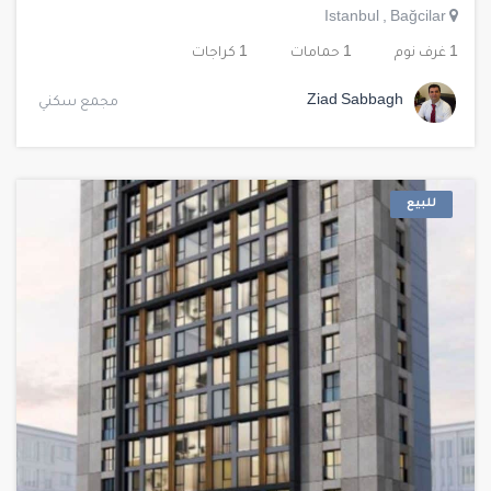
Istanbul
,
Bağcilar
1 غرف نوم
1 حمامات
1 كراجات
Ziad Sabbagh
مجمع سكني
للبيع