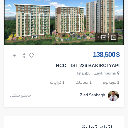
7
$ 138,500
HCC – IST 226 BAKIRCI YAPI
Istanbul
,
Zeytınburnu
1 غرف نوم
1 حمامات
1 كراجات
Ziad Sabbagh
مجمع سكني