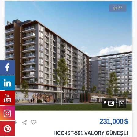
للبيع
5
$ 231,000
HCC-IST-591 VALORY GÜNEŞLI