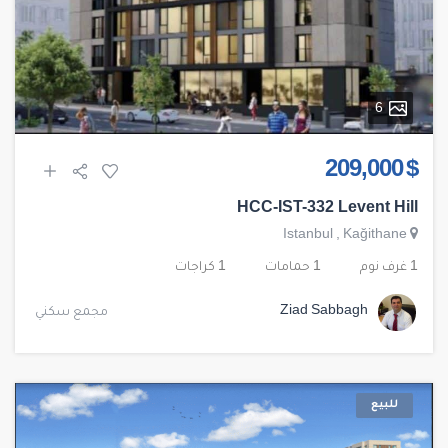
6
$ 209,000
HCC-IST-332 Levent Hill
Istanbul
,
Kağithane
1 غرف نوم
1 حمامات
1 كراجات
Ziad Sabbagh
مجمع سكني
للبيع