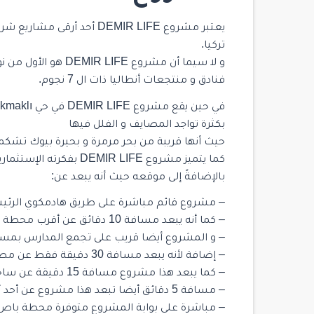
تركيا.
و لا سيما أن مشروع 
فنادق و منتجعات أنطاليا ذات ال 7 نجوم.
في حين يقع مشروع DEMIR LIFE في حي Çakmaklı المتواجد في
بكثرة تواجد المصايف و الفلل فيها
حيث أنها قريبة من بحر مرمرة و بحيرة بيوك تشكم
كما يتميز مشروع MIR LIFE
بالإضافةً إلى موقعه حيث أنه يبعد عن:
– مشروع قائم مباشرة على طريق هادمكوي الرئيسي
– كما أنه يبعد مسافة 10 دقائق عن أقرب محطة متروبوس
– و المشروع أيضا قريب على تجمع المدارس بمسافة 5 د
– إضافة لأنه يبعد مسافة 30 دقيقة فقط عن مطار اسطنبول
– كما يبعد هذا مشروع مسافة 15 دقيقة عن ساحل بحر مرمرة عند منطقة جور بينار الشهيرة
– مسافة 5 دقائق أيضا تبعد هذا مشروع عن أحد أكبر مراكز التسوق في المنطقة مركز METRO
– مباشرة على بوابة المشروع متوفرة محطة باص ا