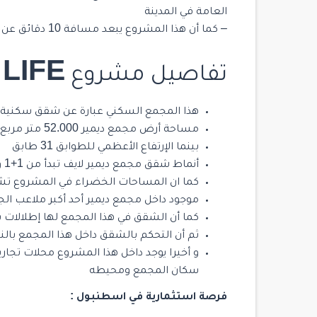
العامة في المدينة
– كما أن هذا المشروع يبعد مسافة 10 دقائق عن أضخم مشفى حكومي في المنطقة
LIFE
تفاصيل مشروع
هذا المجمع السكني عبارة عن شقق سكنية
مساحة أرض مجمع ديمير 52.000 متر مربع مقسم الى بنائين فقط
بينما الإرتفاع الأعظمي للطوابق 31 طابق
أنماط شقق مجمع ديمير لايف تبدأ من 1+1 وصولاً الى 5+1 بمجموع 820 شقة
كما ان المساحات الخضراء في المشروع تشكل 90% من مساحة أرض ا
موجود داخل مجمع ديمير أحد أكبر ملاعب ال
كما أن الشقق في هذا المجمع لها إطلالات 
ثم أن التحكم بالشقق داخل هذا المجمع بالن
سكان المجمع ومحيطه
فرصة استثمارية في اسطنبول :