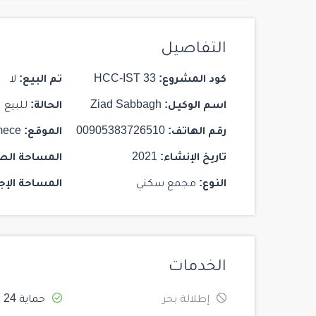
$ 1,625,000
التفاصيل
كود المشروع:
HCC-IST 33
تم البيع:
لا
اسم الوكيل:
Ziad Sabbagh
الحالة:
للبيع
28
ST 142 MARTİ RESIDENCE
رقم الهاتف:
00905383726510
الموقع:
mece
Istanbul
/
Kadikoy
تاريخ الإنشاء:
2021
المساحة الص
2
2
103
النوع:
مجمع سكني
المساحة الإج
الخدمات
إطلالة بحر
حماية 24