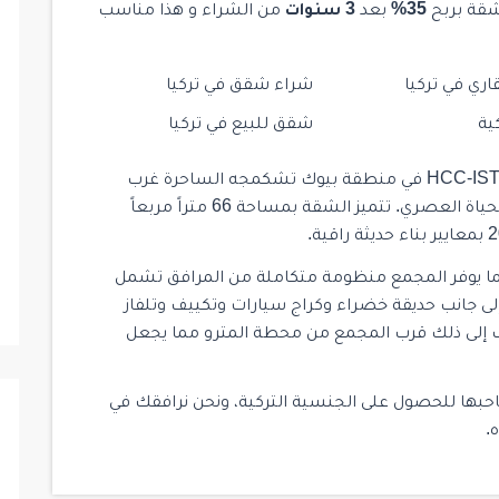
شقة بربح
35%
بعد
3 سنوات
من الشراء و هذا مناسب
اري في تركيا
شراء شقق في تركيا
ية
شقق للبيع في تركيا
يقع هذا المجمع السكني الفاخر HCC-IST 33 DEMIR LIFE في منطقة بيوك تشكمجه الساحرة غرب
إسطنبول، حيث تمتزج الطبيعة الهادئة بأسلوب الحياة العصري. تتميز الشقة بمساحة 66 متراً مربعاً
يما يوفر المجمع منظومة متكاملة من المرافق تشمل
لى جانب حديقة خضراء وكراج سيارات وتكييف وتلفاز
ف إلى ذلك قرب المجمع من محطة المترو مما يجعل
حبها للحصول على الجنسية التركية، ونحن نرافقك في
.