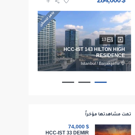
$ 1,625,000
$ 284,000
جاهز للسكن
13
28
HCC-IST 143 HILTON HIGH
RESIDENCE
RESIDENCE
/
Kadikoy
Istanbul
/
Başakşehir
103
1
1
1
68
تمت مشاهدتها مؤخراً
$ 74,000
HCC-IST 33 DEMIR