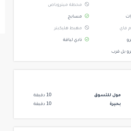
محطة ميتروباص
ات
مسابح
 فاي
مهبط هليكبتر
و
نادي لياقة
و بل قرب
مول للتسوق
10 دقيقة
بحيرة
10 دقيقة