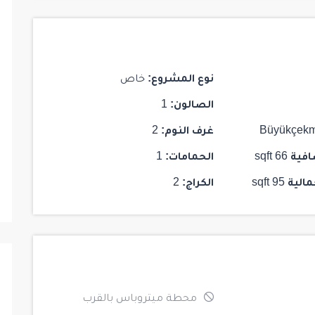
$ 187,000
جاهز للسكن
جاهز للسكن
نوع المشروع:
خاص
الصالون:
1
28
HCC-IST 141 ELITE CONCEPT
HCC-I
Büyükçek
غرف النوم:
2
Istanbul
/
Kadikoy
افية
66 sqft
الحمامات:
1
1
1
1
103
2
مالية
95 sqft
الكراج:
2
محطة ميتروباس بالقرب