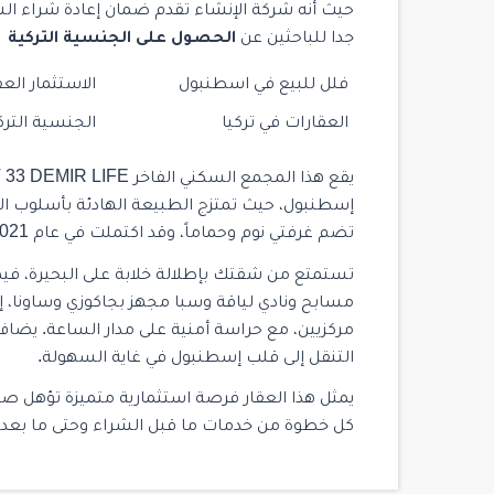
حيث أنه شركة الإنشاء تقدم ضمان إعادة شراء ال
جدا للباحثين عن
الحصول على الجنسية التركية
فلل للبيع في اسطنبول
الاستثمار العق
العقارات في تركيا
الجنسية الترك
تضم غرفتي نوم وحماماً، وقد اكتملت في عام 2021 بمعايير بناء حديثة راقية.
تستمتع من شقتك بإطلالة خلابة على البحيرة، ف
مسابح ونادي لياقة وسبا مجهز بجاكوزي وساونا، إ
مركزيين، مع حراسة أمنية على مدار الساعة. يضا
التنقل إلى قلب إسطنبول في غاية السهولة.
يمثل هذا العقار فرصة استثمارية متميزة تؤهل صا
كل خطوة من خدمات ما قبل الشراء وحتى ما بعده