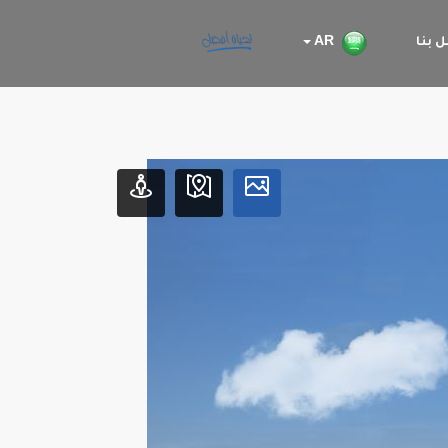
 بنا
AR