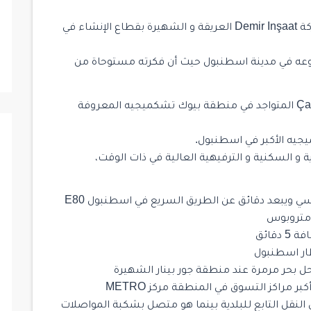
يعتبر مشروع DEMIR LIFE أحد أرقى مشاريع شركة Demir Inşaat العريقة و الشهيرة بقطاع الإنشاء في
DEMIR LIFE هو الأول من نوعه في مدينة اسطنبول حيث أن فكرته مستوحاة من
منطقة بيوك تشكميجيه
المعروفة
يجيه الأكبر في اسطنبول.
DE بفكرته الإستثمارية و السكنية و الترفيهية العالية في ذات الوقت،
 ويبعد دقائق عن الطريق السريع في اسطنبول E80
قائق
لنقل التابع للبلدية بينما هو متصل بشكبة المواصلات