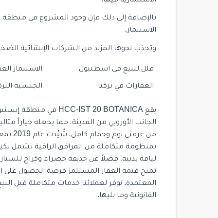
الاستثمارية فيها.
$ 1,625,000
بالإضافة إلى ذلك فإن وجود المشروع في منطقة 
الاستثمار،
وتجذب نحوها المزيد من الشركات الإنشائية الضخ
فلل للبيع في اسطنبول
الاستثمار العق
28
العقارات في تركيا
الجنسية الترك
ST 142 MARTİ RESIDENCE
Istanbul
/
Kadikoy
يقع HCC-IST 20 BOTANICA
الجانب الأوروبي من المدينة، مما يجعله خياراً مثا
2
2
103
من غرفتَ
بمنظومة متكاملة من المرافق الراقية تشمل تكييفاً 
لياقة بدنية، فضلاً عن حديقة خضراء وكراج للسيارا
تمنح قيمة العقار المستثمرَ فرصة الحصول على ال
المعتمدة. نوفر لعملائنا خدمات متكاملة قبل البيع
القانونية وما يليها.