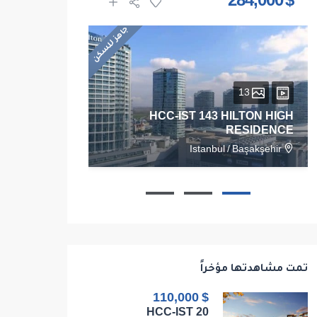
$ 1,625,000
$ 284,000
جاهز للسكن
13
28
HCC-IST 143 HILTON HIGH
RESIDENCE
RESIDENCE
/
Kadikoy
Istanbul
/
Başakşehir
103
1
1
1
68
تمت مشاهدتها مؤخراً
$ 110,000
HCC-IST 20