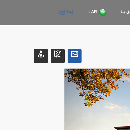
 بنا
AR