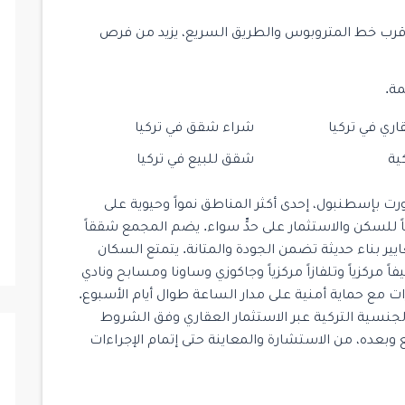
$ 187,000
قرب خط المتروبوس والطريق السريع، يزيد من فرص
جاهز للسكن
جاهز للسكن
مة.
اري في تركيا
شراء شقق في تركيا
28
ية
شقق للبيع في تركيا
HCC-IST 141 ELITE CONCEPT
HCC-I
Istanbul
/
Kadikoy
 في منطقة إيسنيورت بإسطنبول، إحدى أكثر المناطق نمواً وحيوية على
لياً للسكن والاستثمار على حدٍّ سواء. يضم المجمع شققاً
1
1
1
103
2
ي نوم وحمام كامل، شُيِّدت عام 2019 بمعايير بناء حديثة تضمن الجودة والمتانة. يتمتع السكان
مركزياً وتلفازاً مركزياً وجاكوزي وساونا ومسابح ونادي
ت مع حماية أمنية على مدار الساعة طوال أيام الأسبوع.
جنسية التركية عبر الاستثمار العقاري وفق الشروط
 وبعده، من الاستشارة والمعاينة حتى إتمام الإجراءات