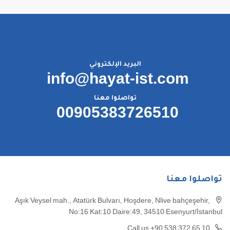
البريد الإلكتروني
info@hayat-ist.com
تواصلوا معنا
00905383726510
تواصلوا معنا
Aşık Veysel mah., Atatürk Bulvarı, Hoşdere, Nlive bahçeşehir,
No:16 Kat:10 Daire:49, 34510 Esenyurt/İstanbul
Call us +90 538 372 65 10