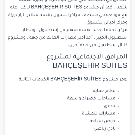
الحدائق في المنطقة التي تدعى حياة بارك و بحيرة بهشه
شهير ، كما أن مشروع BAHÇEŞEHİR SUİTES لا غنى عنه
مع موقعه في منتصف مراكز التسوق بهشه شهير بازار تورك
ومركز اكباتي للتسوق.
مركز الحياة الجديد بهشة شهير في إسطنبول ، ومطار
اسطنبول الكبير ، أحد أكبر مطارات العالم من جهة ، ومشروع
كانال اسطنبول من جهة أخرى.
المرافق الاجتماعية لمشروع
BAHÇEŞEHİR SUİTES
يوفر مشروع BAHÇEŞEHİR SUİTES الخدمات التالية :
نظام حماية
مساحات خضراء واسعة
حدائق
مسارات للمشاة
حوض سباحة
نادي رياضي