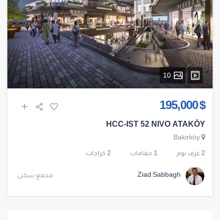
10
$ 195,000
HCC-IST 52 NIVO ATAKÖY
Bakirköy
2 غرف نوم
1 حمامات
2 كراجات
Ziad Sabbagh
مجمع سكني