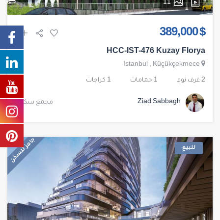
11
$ 389,000
HCC-IST-476 Kuzay Florya
Istanbul
,
Küçükçekmece
2 غرف نوم
1 حمامات
1 كراجات
Ziad Sabbagh
مجمع سكني
جاهز للسكن
للبيع