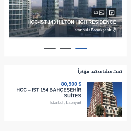
13
HCC-IST 143 HILTON HIGH RESIDENCE
Istanbul
/
Başakşehir
1
1
1
68
تمت مشاهدتها مؤخراً
$ 80,500
HCC – IST 154 BAHÇEŞEHİR
SUİTES
Istanbul
,
Esenyurt