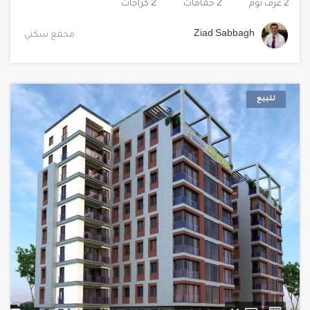
2 غرف نوم
2 حمامات
2 كراجات
Ziad Sabbagh
مجمع سكني
للبيع