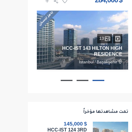
$ 1,625,000
$ 284,000
جاهز للسكن
13
28
HCC-IST 143 HILTON HIGH
RESIDENCE
RESIDENCE
/
Kadikoy
Istanbul
/
Başakşehir
103
1
1
1
68
تمت مشاهدتها مؤخراً
$ 145,000
HCC-IST 124 3RD