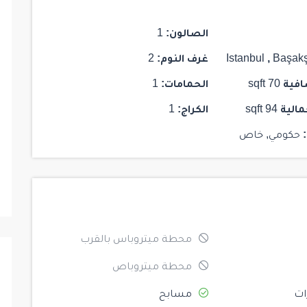
$ 187,000
جاهز للسكن
جاهز للسكن
الصالون:
1
Başakş
,
Istanbul
غرف النوم:
2
افية
70 sqft
الحمامات:
1
28
مالية
94 sqft
الكراج:
1
HCC-IST 141 ELITE CONCEPT
HCC-I
حكومي, خاص
Istanbul
/
Kadikoy
1
1
1
103
2
محطة ميتروباس بالقرب
محطة ميتروباص
ات
مسابح