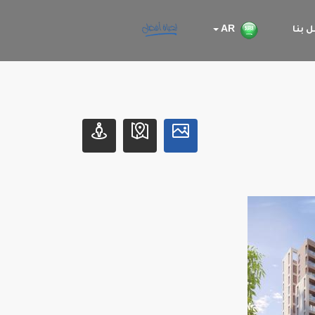
 بنا
AR