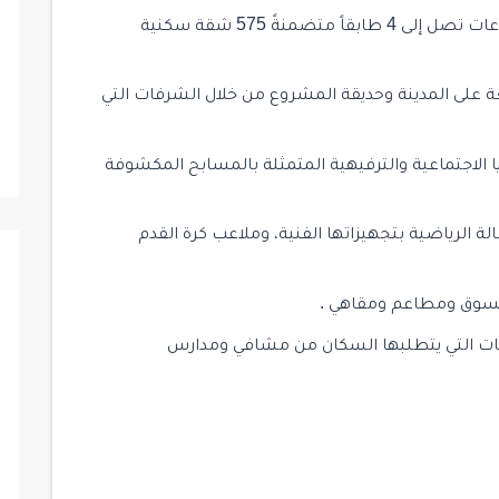
يتألف مشروع 3RD ISTANBUL من 7 أبنية بارتفاعات تصل إلى 4 طابقاً متضمنةً 575 شقة سكنية
 على المدينة وحديقة المشروع من خلال الشرفات التي
3R بالعديد من المزايا الاجتماعية والترفيهية المتمثلة بالمسابح المكشوفة
الة الرياضية بتجهيزاتها الفنية، وملاعب كرة القدم
3R العديد من الخدمات التي يتطلبها السكان من مشافي ومدارس