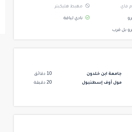
 فاي
مهبط هليكبتر
و
نادي لياقة
و بل قرب
جامعة ابن خلدون
10 دقائق
مول أوف إسطنبول
20 دقيقة