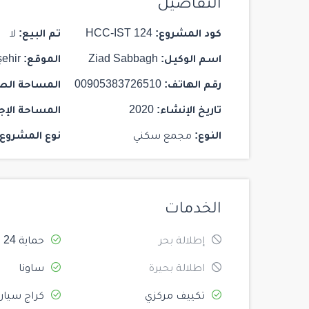
$ 1,625,000
التفاصيل
كود المشروع:
HCC-IST 124
تم البيع:
لا
اسم الوكيل:
Ziad Sabbagh
الموقع:
ehir
رقم الهاتف:
00905383726510
المساحة الص
28
تاريخ الإنشاء:
2020
المساحة الإج
ST 142 MARTİ RESIDENCE
النوع:
مجمع سكني
نوع المشروع:
Istanbul
/
Kadikoy
2
2
103
الخدمات
إطلالة بحر
حماية 24
اطلالة بحيرة
ساونا
تكييف مركزي
كراج سيار