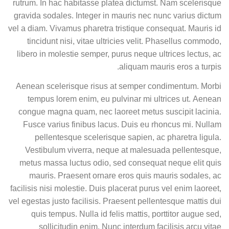
rutrum. In hac habitasse platea dictumst. Nam scelerisque
gravida sodales. Integer in mauris nec nunc varius dictum
vel a diam. Vivamus pharetra tristique consequat. Mauris id
tincidunt nisi, vitae ultricies velit. Phasellus commodo,
libero in molestie semper, purus neque ultrices lectus, ac
aliquam mauris eros a turpis.
Aenean scelerisque risus at semper condimentum. Morbi
tempus lorem enim, eu pulvinar mi ultrices ut. Aenean
congue magna quam, nec laoreet metus suscipit lacinia.
Fusce varius finibus lacus. Duis eu rhoncus mi. Nullam
pellentesque scelerisque sapien, ac pharetra ligula.
Vestibulum viverra, neque at malesuada pellentesque,
metus massa luctus odio, sed consequat neque elit quis
mauris. Praesent ornare eros quis mauris sodales, ac
facilisis nisi molestie. Duis placerat purus vel enim laoreet,
vel egestas justo facilisis. Praesent pellentesque mattis dui
quis tempus. Nulla id felis mattis, porttitor augue sed,
sollicitudin enim. Nunc interdum facilisis arcu vitae