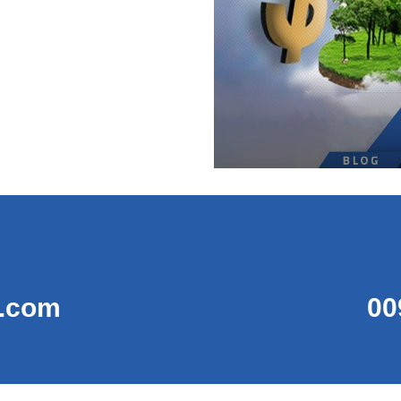
t.com
00