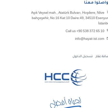
واصلوا معنا
Aşık Veysel mah., Atatürk Bulvarı, Hoşdere, Nlive
bahçeşehir, No:16 Kat:10 Daire:49, 34510 Esenyur
İstanb
Call us +90 538 372 65 10
info@hayat-ist.com
افة عقار
تسجيل الدخول