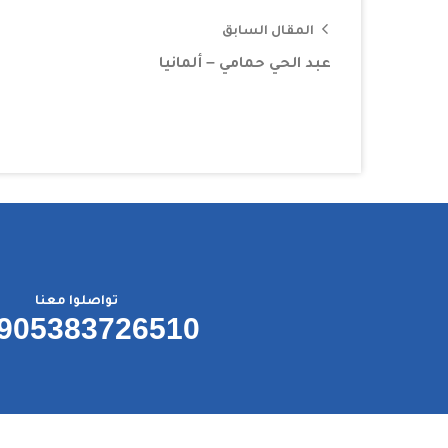
المقال السابق
عبد الحي حمامي – ألمانيا
تواصلوا معنا
905383726510