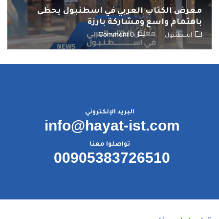
معرض الكتاب العربي في اسطنبول يحظى
باهتمام واسع ومشاركة بارزة
اسطنبول
0 Comment
البريد الإلكتروني
info@hayat-ist.com
تواصلوا معنا
00905383726510