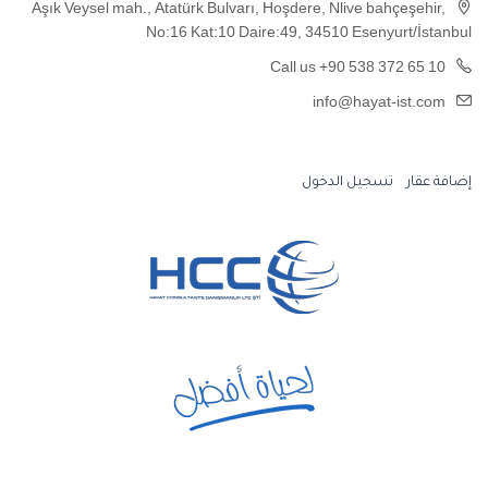
Aşık Veysel mah., Atatürk Bulvarı, Hoşdere, Nlive bahçeşehir,
No:16 Kat:10 Daire:49, 34510 Esenyurt/İstanbul
Call us +90 538 372 65 10
info@hayat-ist.com
إضافة عقار
تسجيل الدخول