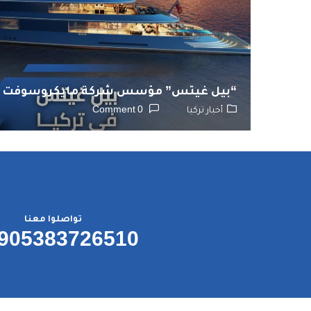
“بيل غيتس” مؤسس شركة مايكروسوفت يجري
أخبار تركيا
0 Comment
تواصلوا معنا
905383726510