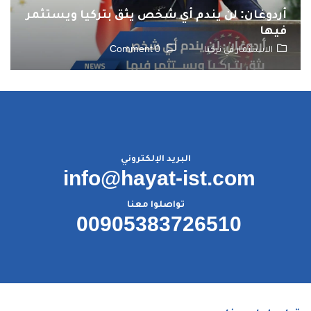
أردوغان: لن يندم أي شخص يثق بتركيا ويستثمر
فيها
الاستثمار في تركيا
0 Comment
البريد الإلكتروني
info@hayat-ist.com
تواصلوا معنا
00905383726510