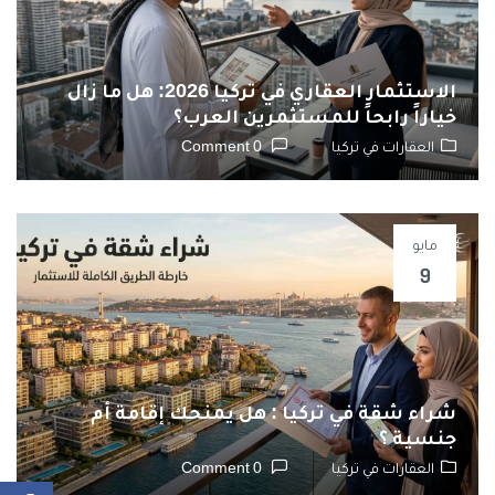
الاستثمار العقاري في تركيا 2026: هل ما زال
خياراً رابحاً للمستثمرين العرب؟
العقارات في تركيا
0 Comment
مايو
9
شراء شقة في تركيا : هل يمنحك إقامة أم
جنسية ؟
العقارات في تركيا
0 Comment