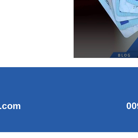
t.com
00