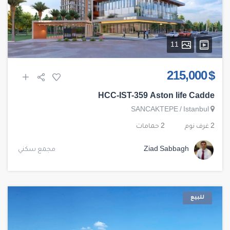
11
$ 215,000
HCC-IST-359 Aston life Cadde
SANCAKTEPE
/
Istanbul
2 غرف نوم
2 حمامات
Ziad Sabbagh
مجمع سكني
للبيع