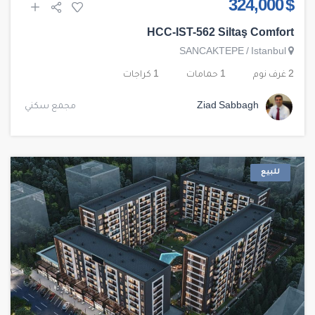
$ 324,000
HCC-IST-562 Siltaş Comfort
SANCAKTEPE
/
Istanbul
2 غرف نوم
1 حمامات
1 كراجات
Ziad Sabbagh
مجمع سكني
للبيع