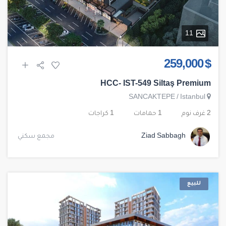
11
$ 259,000
HCC- IST-549 Siltaş Premium
SANCAKTEPE
/
Istanbul
2 غرف نوم
1 حمامات
1 كراجات
Ziad Sabbagh
مجمع سكني
للبيع